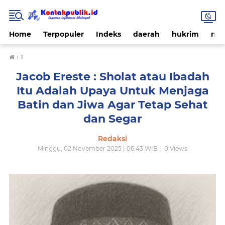
Home
Terpopuler
Indeks
daerah
hukrim
nas
›
1
Jacob Ereste : Sholat atau Ibadah
Itu Adalah Upaya Untuk Menjaga
Batin dan Jiwa Agar Tetap Sehat
dan Segar
Redaksi
Minggu, 02 November 2025 | 06.43 WIB |
0
Views