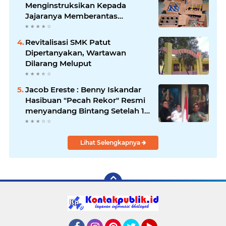
Menginstruksikan Kepada
Jajaranya Memberantas
Peredaran Miras
Revitalisasi SMK Patut
Dipertanyakan, Wartawan
Dilarang Meluput
Jacob Ereste : Benny Iskandar
Hasibuan "Pecah Rekor" Resmi
menyandang Bintang Setelah 14
Tahun Ngejokrok Berpangjat
Kombes
Lihat Selengkapnya