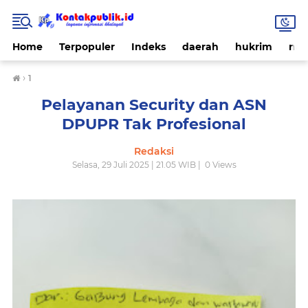
Home
Terpopuler
Indeks
daerah
hukrim
nas
›
1
Pelayanan Security dan ASN
DPUPR Tak Profesional
Redaksi
Selasa, 29 Juli 2025 | 21.05 WIB |
0
Views