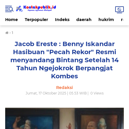
Home
Terpopuler
Indeks
daerah
hukrim
nas
›
1
Jacob Ereste : Benny Iskandar
Hasibuan "Pecah Rekor" Resmi
menyandang Bintang Setelah 14
Tahun Ngejokrok Berpangjat
Kombes
Redaksi
Jumat, 17 Oktober 2025 | 05.53 WIB |
0
Views