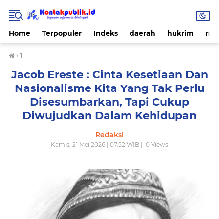
Home
Terpopuler
Indeks
daerah
hukrim
nas
›
1
Jacob Ereste : Cinta Kesetiaan Dan
Nasionalisme Kita Yang Tak Perlu
Disesumbarkan, Tapi Cukup
Diwujudkan Dalam Kehidupan
Redaksi
Kamis, 21 Mei 2026 | 07.52 WIB |
0
Views