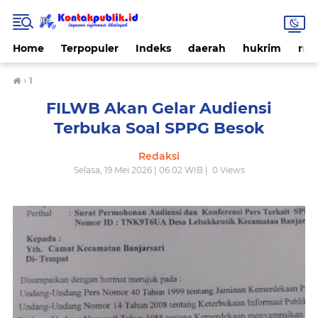
Home
Terpopuler
Indeks
daerah
hukrim
nas
›
1
FILWB Akan Gelar Audiensi
Terbuka Soal SPPG Besok
Redaksi
Selasa, 19 Mei 2026 | 06.02 WIB |
0
Views