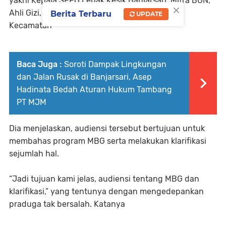
yakni Kepala SPPG Lebak Kesik Banjarsari, Mitra BGN,
×
Ahli Gizi, Akuntan, pihak yayasan dan Satgas
Berita Terbaru
UPDATE
Kecamatan
Baca Juga :
Soroti Dampak Lingkungan
dan Jalan Rusak di Banjarsari, Asep
Hadinata Bedah Aturan Hukum Tambang
PT MJM
Dia menjelaskan, audiensi tersebut bertujuan untuk
membahas program MBG serta melakukan klarifikasi
sejumlah hal.
“Jadi tujuan kami jelas, audiensi tentang MBG dan
klarifikasi,” yang tentunya dengan mengedepankan
praduga tak bersalah. Katanya