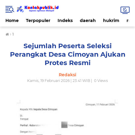
Home
Terpopuler
Indeks
daerah
hukrim
nas
›
1
Sejumlah Peserta Seleksi
Perangkat Desa Cimoyan Ajukan
Protes Resmi
Redaksi
Kamis, 19 Februari 2026 | 23.41 WIB |
0
Views