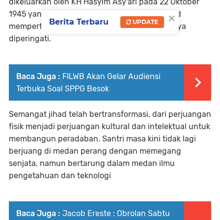
dikeluarkan oleh KH Hasyim Asy'ari pada 22 Oktober
×
1945 yang memerintahkan umat Islam berjihad
Berita Terbaru
UPDATE
mempertahankan kemerdekaan. Setiap tahunya
diperingati.
Baca Juga :
FILWB Akan Gelar Audiensi
Terbuka Soal SPPG Besok
Semangat jihad telah bertransformasi, dari perjuangan
fisik menjadi perjuangan kultural dan intelektual untuk
membangun peradaban. Santri masa kini tidak lagi
berjuang di medan perang dengan memegang
senjata, namun bertarung dalam medan ilmu
pengetahuan dan teknologi
Baca Juga :
Jacob Ereste : Obrolan Sabtu