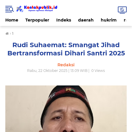
Home
Terpopuler
Indeks
daerah
hukrim
nas
›
1
Rudi Suhaemat: Smangat Jihad
Bertransformasi Dihari Santri 2025
Redaksi
Rabu, 22 Oktober 2025 | 13.09 WIB |
0
Views