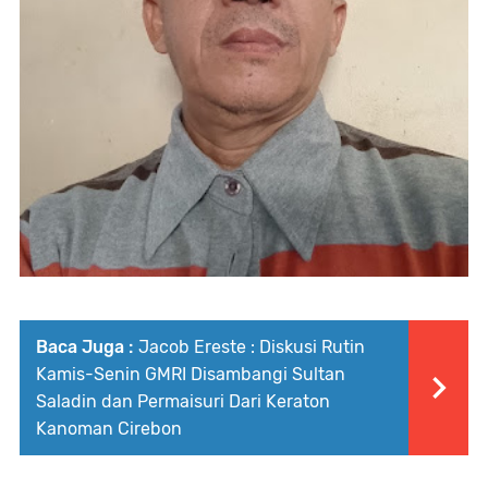
Baca Juga :
Jacob Ereste : Diskusi Rutin
Kamis-Senin GMRI Disambangi Sultan
Saladin dan Permaisuri Dari Keraton
Kanoman Cirebon