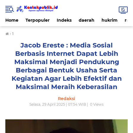
Home
Terpopuler
Indeks
daerah
hukrim
nas
›
1
Jacob Ereste : Media Sosial
Berbasis Internet Dapat Lebih
Maksimal Menjadi Pendukung
Berbagai Bentuk Usaha Serta
Kegiatan Agar Lebih Efektif dan
Maksimal Meraih Keberasilan
Redaksi
Selasa, 29 April 2025 | 07.54 WIB |
0
Views