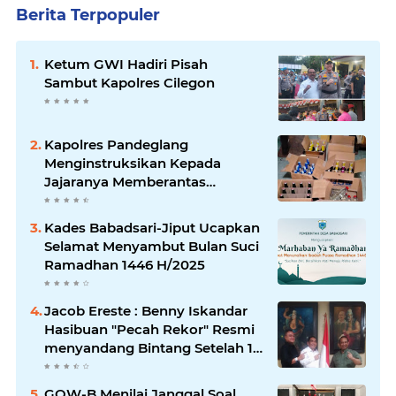
Berita Terpopuler
Ketum GWI Hadiri Pisah
Sambut Kapolres Cilegon
Kapolres Pandeglang
Menginstruksikan Kepada
Jajaranya Memberantas
Peredaran Miras
Kades Babadsari-Jiput Ucapkan
Selamat Menyambut Bulan Suci
Ramadhan 1446 H/2025
Jacob Ereste : Benny Iskandar
Hasibuan "Pecah Rekor" Resmi
menyandang Bintang Setelah 14
Tahun Ngejokrok Berpangjat
Kombes
GOW-B Menilai Janggal Soal