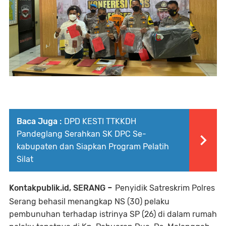
Baca Juga :
DPD KESTI TTKKDH
Pandeglang Serahkan SK DPC Se-
kabupaten dan Siapkan Program Pelatih
Silat
-
Kontakpublik.id, SERANG
Penyidik Satreskrim Polres
Serang behasil menangkap NS (30) pelaku
pembunuhan terhadap istrinya SP (26) di dalam rumah