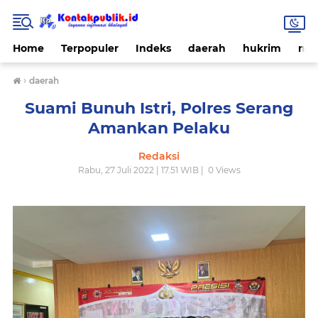
Home
Terpopuler
Indeks
daerah
hukrim
nas
›
daerah
Suami Bunuh Istri, Polres Serang
Amankan Pelaku
Redaksi
Rabu, 27 Juli 2022 | 17.51 WIB |
0
Views