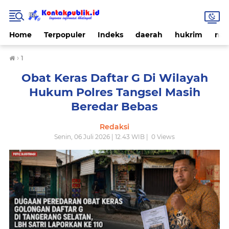
Home
Terpopuler
Indeks
daerah
hukrim
nas
›
1
Obat Keras Daftar G Di Wilayah
Hukum Polres Tangsel Masih
Beredar Bebas
Redaksi
Senin, 06 Juli 2026 | 12.43 WIB |
0
Views