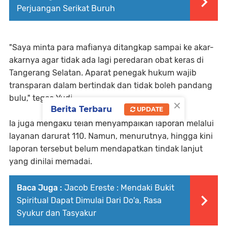
Perjuangan Serikat Buruh
"Saya minta para mafianya ditangkap sampai ke akar-
akarnya agar tidak ada lagi peredaran obat keras di
Tangerang Selatan. Aparat penegak hukum wajib
transparan dalam bertindak dan tidak boleh pandang
bulu," tegas Yudi.
×
Berita Terbaru
UPDATE
Ia juga mengaku telah menyampaikan laporan melalui
layanan darurat 110. Namun, menurutnya, hingga kini
laporan tersebut belum mendapatkan tindak lanjut
yang dinilai memadai.
Baca Juga :
Jacob Ereste : Mendaki Bukit
Spiritual Dapat Dimulai Dari Do'a, Rasa
Syukur dan Tasyakur