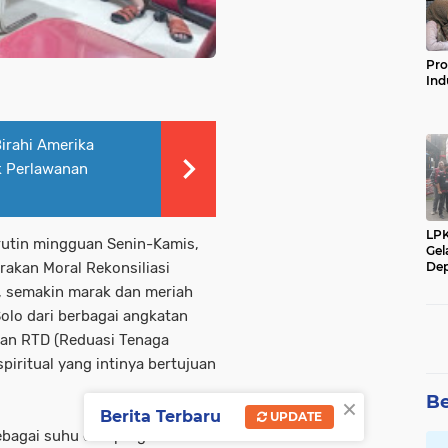
Pro
Ind
Birahi Amerika
k Perlawanan
LP
rutin mingguan Senin-Kamis,
Gel
Dep
rakan Moral Rekonsiliasi
ta, semakin marak dan meriah
olo dari berbagai angkatan
an RTD (Reduasi Tenaga
piritual yang intinya bertujuan
×
Be
Berita Terbaru
UPDATE
ebagai suhu dari perguruan