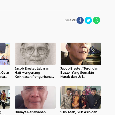
SHARE
Jacob Ereste : Lebaran
Jacob Ereste : *Teror dan
 Gelar
Haji Mengenang
Buzzer Yang Semakin
ersama
Keikhlasan Pengurbanan
Marak dan Usil
en dan
Nabi Ibrahim AS, Nabi
Mengganggu Konsentrasi
Ismail AS, Siti Sarah dan
Kita Di Media Sosial*
Siti Hajar
g
Budaya Perlawanan
Silih Asah, Silih Asih dan