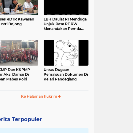
ses RDTR Kawasan
LBH Daulat RI Menduga
ustri Bojong
Unjuk Rasa RT RW
Menandakan Pemda
Pandeglang Sedang
Tidak Baik-Baik Saja,
Kemana Kepala DPMPD
KMP Dan KKPMP
Unras Dugaan
ar Aksi Damai Di
Pemalsuan Dokumen Di
an Mabes Polri
Kejari Pandeglang
Ke Halaman hukrim
rita Terpopuler