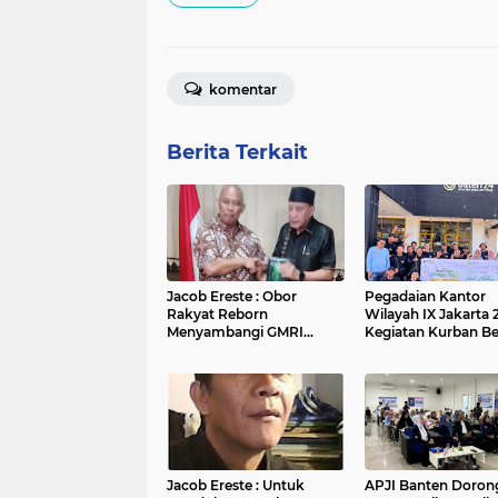
komentar
Berita Terkait
Jacob Ereste : Obor
Pegadaian Kantor
Rakyat Reborn
Wilayah IX Jakarta 2
Menyambangi GMRI
Kegiatan Kurban B
Podcast Bersama Fuad
Masyarakat di Bant
Bawazier
Jakarta
Jacob Ereste : Untuk
APJI Banten Doron