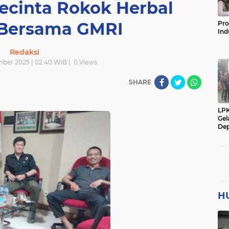
ecinta Rokok Herbal
 Bersama GMRI
Pro
Ind
Redaksi
ber 2025 | 02.40 WIB |
0
Views
SHARE
LP
Gel
Dep
H