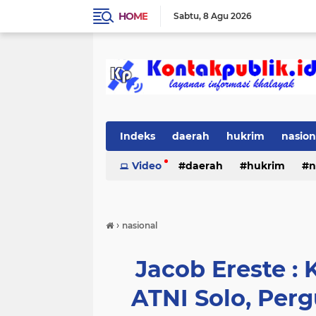
HOME
Sabtu
8 Agu 2026
Indeks
daerah
hukrim
nasion
Video
daerah
hukrim
n
›
nasional
Jacob Ereste :
ATNI Solo, Per