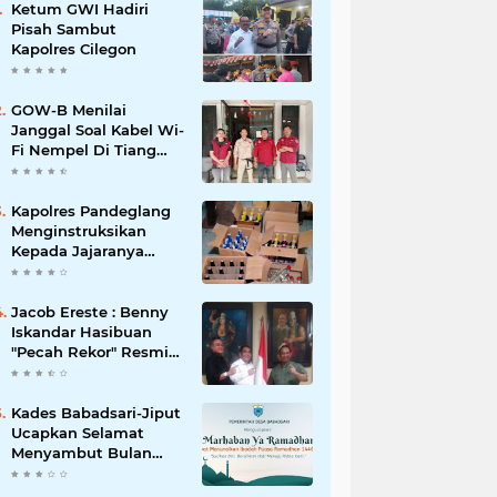
Ketum GWI Hadiri
Pisah Sambut
Kapolres Cilegon
GOW-B Menilai
Janggal Soal Kabel Wi-
Fi Nempel Di Tiang
Listrik
Kapolres Pandeglang
Menginstruksikan
Kepada Jajaranya
Memberantas
Peredaran Miras
Jacob Ereste : Benny
Iskandar Hasibuan
"Pecah Rekor" Resmi
menyandang Bintang
Setelah 14 Tahun
Ngejokrok Berpangjat
Kades Babadsari-Jiput
Kombes
Ucapkan Selamat
Menyambut Bulan
Suci Ramadhan 1446
H/2025