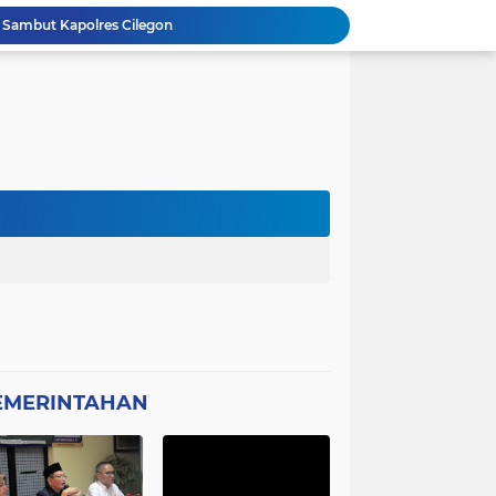
 Sambut Kapolres Cilegon
Amon Apresiasi DIRINTELKAM Polda
Picung Munjul Tanpa Papan Informasi
Ketua DPD GWI Minta Hotman Paris Diproses Hukum, Diduga Telah Menghina Wartwan
Dipertanyakan, Wartawan Dilarang Meluput
asabah Disable Bikin Susah
atan Plt Dirut RSUD Berkah 2026 Dipertanyakan
Kota Tangerang Laksanakan Studi
GWI Desak Polisi Usut Tuntas Jaringan Peredaran Obat Keras Daftar G di Pamulang
Bantahan Klarivikasi KOPDES, DANRAMIL 0601-13 CIBALIUNG: Penggunaan Kendaraan Merah Putih Tidak Sesuai SOP
EMERINTAHAN