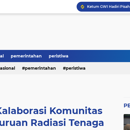
Ketum GWI Hadiri Pisah
Mahasiswa Banten Dan 
Proyek Siluman, Jalan 
Revitalisasi SMK Patut 
BRI Bikin Gaduh, ATM N
Heboh Soal Polemik Jab
Perumda Tirta Benteng 
al
pemerintahan
peristiwa
asional
pemerintahan
peristiwa
P
 Kalaborasi Komunitas
guruan Radiasi Tenaga