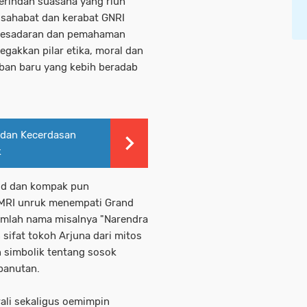
erindah suasana yang riuh
i sahabat dan kerabat GNRI
 kesadaran dan pemahaman
egakkan pilar etika, moral dan
an baru yang kebih beradab
 dan Kecerdasan
k
lid dan kompak pun
MRI unruk menempati Grand
umlah nama misalnya "Narendra
 sifat tokoh Arjuna dari mitos
 simbolik tentang sosok
 panutan.
wali sekaligus oemimpin