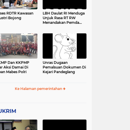
ses RDTR Kawasan
LBH Daulat RI Menduga
ustri Bojong
Unjuk Rasa RT RW
Menandakan Pemda
Pandeglang Sedang
Tidak Baik-Baik Saja,
Kemana Kepala DPMPD
KMP Dan KKPMP
Unras Dugaan
ar Aksi Damai Di
Pemalsuan Dokumen Di
an Mabes Polri
Kejari Pandeglang
Ke Halaman pemerintahan
UKRIM