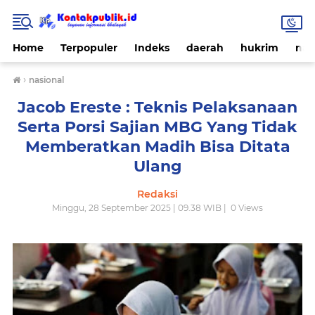
Home
Terpopuler
Indeks
daerah
hukrim
nas
›
nasional
Jacob Ereste : Teknis Pelaksanaan
Serta Porsi Sajian MBG Yang Tidak
Memberatkan Madih Bisa Ditata
Ulang
Redaksi
Minggu, 28 September 2025 | 09.38 WIB |
0
Views