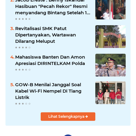
Hasibuan "Pecah Rekor" Resmi
menyandang Bintang Setelah 14
Tahun Ngejokrok Berpangjat
Kombes
Revitalisasi SMK Patut
Dipertanyakan, Wartawan
Dilarang Meluput
Mahasiswa Banten Dan Amon
Apresiasi DIRINTELKAM Polda
GOW-B Menilai Janggal Soal
Kabel Wi-Fi Nempel Di Tiang
Listrik
Lihat Selengkapnya