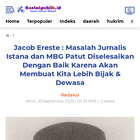
Home
Terpopuler
Indeks
daerah
hukrim
nas
›
1
Jacob Ereste : Masalah Jurnalis
Istana dan MBG Patut Diselesaikan
Dengan Baik Karena Akan
Membuat Kita Lebih Bijak &
Dewasa
Redaksi
Senin, 29 September 2025 | 05.33 WIB |
0
Views