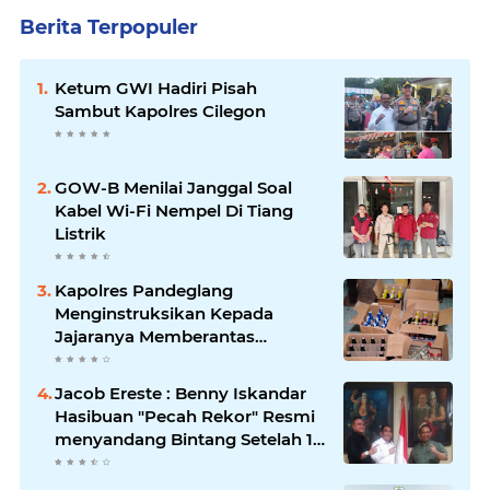
Berita Terpopuler
Ketum GWI Hadiri Pisah
Sambut Kapolres Cilegon
GOW-B Menilai Janggal Soal
Kabel Wi-Fi Nempel Di Tiang
Listrik
Kapolres Pandeglang
Menginstruksikan Kepada
Jajaranya Memberantas
Peredaran Miras
Jacob Ereste : Benny Iskandar
Hasibuan "Pecah Rekor" Resmi
menyandang Bintang Setelah 14
Tahun Ngejokrok Berpangjat
Kombes