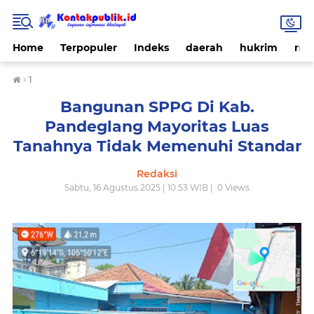
Home
Terpopuler
Indeks
daerah
hukrim
nas
›
1
Bangunan SPPG Di Kab.
Pandeglang Mayoritas Luas
Tanahnya Tidak Memenuhi Standar
Redaksi
Sabtu, 16 Agustus 2025 | 10.53 WIB |
0
Views