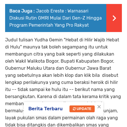
Baca Juga :
Jacob Ereste : Warnasari
Diskusi Rutin GMRI Mulai Dari Gen-Z Hingga
Program Pemerintah Yang Pro Rakyat
Judul tulisan Yudha Gemin "Hebat di Hilir Wajib Hebat
di Hulu" maunya tak boleh segampang itu untuk
membangun citra yang baik seperti yang dilakukan
oleh Wakil Walikota Bogor, Bupati Kabupaten Bogor,
Gubernur Maluku Utara dan Gubernur Jawa Barat
yang sebetulnya akan lebih klop dan klik bila disebut
lengkap perilakunya yang cuma beraksi heroik di hilir
itu -- tidak sampai ke hulu itu -- berikut nama yang
bersangkutan. Karena di dalam tata kerama kritik yang
membangun -- utamanya di era yang tak lagi
×
Berita Terbaru
UPDATE
bermalu-malu sekarang ini harus lebih menghunjam,
layak pukulan smas dalam permainan olah raga yang
tidak bisa ditangkis dan dikembalikan smas yang