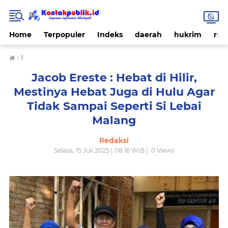
Home
Terpopuler
Indeks
daerah
hukrim
nas
›
1
Jacob Ereste : Hebat di Hilir,
Mestinya Hebat Juga di Hulu Agar
Tidak Sampai Seperti Si Lebai
Malang
Redaksi
Selasa, 15 Juli 2025 | 08.16 WIB |
0
Views