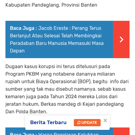
Kabupaten Pandeglang, Provinsi Banten
Baca Juga :
Jacob Ereste : Perang Terus
Berlanjut Atau Selesai Telah Membingkai
Peradaban Baru Manusia Memasuki Masa
Depan
Dugaan kasus korupsi ini terus ditelusuri pada
Program PKBM yang notabene dananya miliaran
rupiah untuk Biaya Operasional (BOP), begitu info dari
sumber yang tak mau disebut namanya. sebab kasus
kemaren juga pada Tahun 2024 mereka Lolos dari
jeratan hukum, Berkas mandeg di Kejari pandeglang
Dan Polda Banten.
×
Berita Terbaru
UPDATE
Baca Juga :
Warga Pagelaran Keluhkan