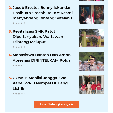
Jacob Ereste : Benny Iskandar
Hasibuan "Pecah Rekor" Resmi
menyandang Bintang Setelah 14
Tahun Ngejokrok Berpangjat
Kombes
Revitalisasi SMK Patut
Dipertanyakan, Wartawan
Dilarang Meluput
Mahasiswa Banten Dan Amon
Apresiasi DIRINTELKAM Polda
GOW-B Menilai Janggal Soal
Kabel Wi-Fi Nempel Di Tiang
Listrik
Lihat Selengkapnya