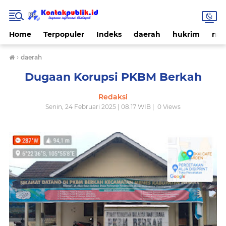
Home
Terpopuler
Indeks
daerah
hukrim
nas
›
daerah
Dugaan Korupsi PKBM Berkah
Redaksi
Senin, 24 Februari 2025 | 08.17 WIB |
0
Views