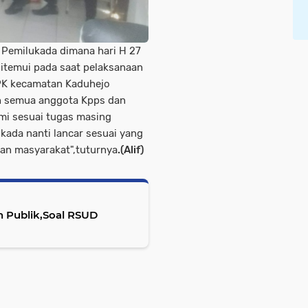
 Pemilukada dimana hari H 27
itemui pada saat pelaksanaan
PPK kecamatan Kaduhejo
eh semua anggota Kpps dan
ami sesuai tugas masing
ada nanti lancar sesuai yang
an masyarakat",tuturnya
.(Alif)
n Publik,Soal RSUD