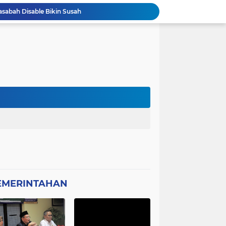
asabah Disable Bikin Susah
atan Plt Dirut RSUD Berkah 2026 Dipertanyakan
Kota Tangerang Laksanakan Studi
GWI Desak Polisi Usut Tuntas Jaringan Peredaran Obat Keras Daftar G di Pamulang
Bantahan Klarivikasi KOPDES, DANRAMIL 0601-13 CIBALIUNG: Penggunaan Kendaraan Merah Putih Tidak Sesuai SOP
 Sambut Kapolres Cilegon
Amon Apresiasi DIRINTELKAM Polda
Picung Munjul Tanpa Papan Informasi
Ketua DPD GWI Minta Hotman Paris Diproses Hukum, Diduga Telah Menghina Wartwan
Dipertanyakan, Wartawan Dilarang Meluput
EMERINTAHAN