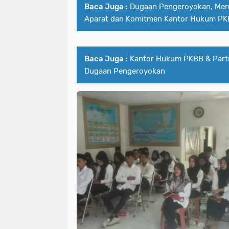
Baca Juga :
Dugaan Pengeroyokan, Men
Aparat dan Komitmen Kantor Hukum P
Baca Juga :
Kantor Hukum PKBB & Part
Dugaan Pengeroyokan