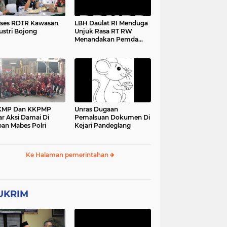
ses RDTR Kawasan
LBH Daulat RI Menduga
ustri Bojong
Unjuk Rasa RT RW
Menandakan Pemda
Pandeglang Sedang
Tidak Baik-Baik Saja,
Kemana Kepala DPMPD
KMP Dan KKPMP
Unras Dugaan
ar Aksi Damai Di
Pemalsuan Dokumen Di
an Mabes Polri
Kejari Pandeglang
Ke Halaman pemerintahan
UKRIM