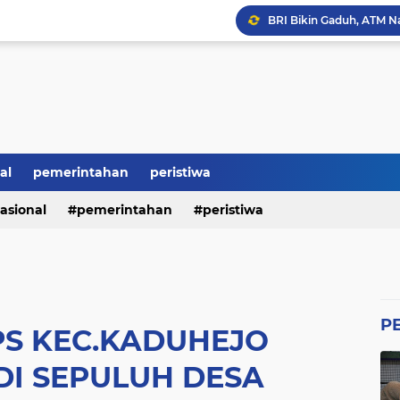
BRI Bikin Gaduh, ATM N
Heboh Soal Polemik Jab
Perumda Tirta Benteng 
Ketum GWI Hadiri Pisah
Mahasiswa Banten Dan 
Proyek Siluman, Jalan 
al
pemerintahan
peristiwa
asional
pemerintahan
peristiwa
Revitalisasi SMK Patut 
P
PS KEC.KADUHEJO
DI SEPULUH DESA