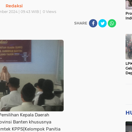
Redaksi
mber 2024 | 09.43 WIB |
0
Views
Pro
Ind
SHARE
LP
Gel
Dep
H
Pemilihan Kepala Daerah
rovinsi Banten khususnya
imtek KPPS(Kelompok Panitia