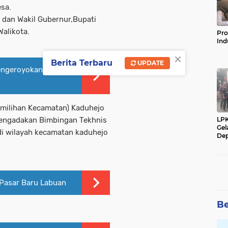
esa.
dan Wakil Gubernur,Bupati
Walikota.
Pro
Ind
×
Berita Terbaru
UPDATE
engeroyokan Terima
emilihan Kecamatan) Kaduhejo
LP
engadakan Bimbingan Tekhnis
Gel
 di wilayah kecamatan kaduhejo
Dep
Pasar Baru Labuan
Be