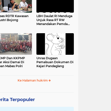
ses RDTR Kawasan
LBH Daulat RI Menduga
ustri Bojong
Unjuk Rasa RT RW
Menandakan Pemda
Pandeglang Sedang
Tidak Baik-Baik Saja,
Kemana Kepala DPMPD
KMP Dan KKPMP
Unras Dugaan
ar Aksi Damai Di
Pemalsuan Dokumen Di
an Mabes Polri
Kejari Pandeglang
Ke Halaman hukrim
rita Terpopuler