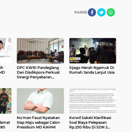
SHARE
ih
DPC KWRI Pandeglang
Sijago Merah Ngamuk Di
 MD
Dan Disdikpora Perkuat
Rumah Janda Lanjut Usia
Sinergi Penyebaran
Informasi Edukatif
Nu'man Fauzi Nyatakan
Korwil Saketi Klarifikasi
lamat
Siap Maju sebagai Calon
Soal Biaya Pelepasan
 80
Presidium MD KAHMI
Rp.250 Ribu Di SDN 2
Telagasari