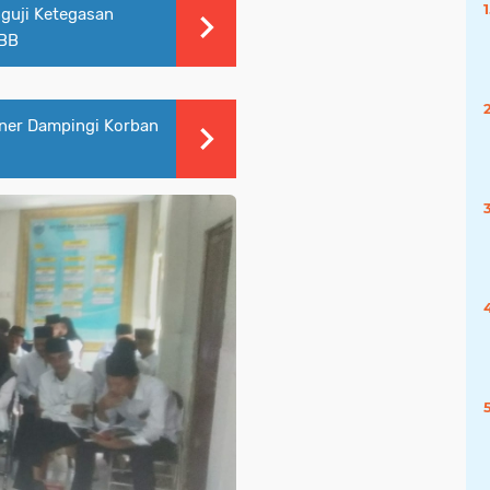
guji Ketegasan
KBB
ner Dampingi Korban