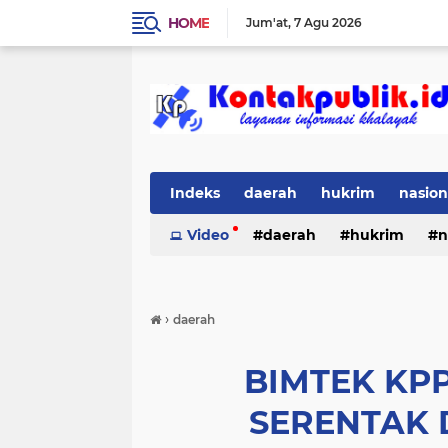
HOME
Jum'at
7 Agu 2026
Indeks
daerah
hukrim
nasion
Video
daerah
hukrim
n
›
daerah
BIMTEK KP
SERENTAK 