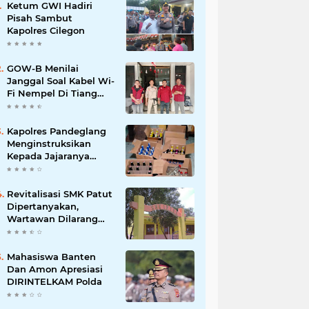
Ketum GWI Hadiri
Pisah Sambut
Kapolres Cilegon
GOW-B Menilai
Janggal Soal Kabel Wi-
Fi Nempel Di Tiang
Listrik
Kapolres Pandeglang
Menginstruksikan
Kepada Jajaranya
Memberantas
Peredaran Miras
Revitalisasi SMK Patut
Dipertanyakan,
Wartawan Dilarang
Meluput
Mahasiswa Banten
Dan Amon Apresiasi
DIRINTELKAM Polda