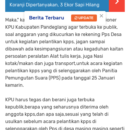
Koranji Dipertanyakan, 3 Ekor Sapi Hilang
×
Berita Terbaru
UPDATE
Maka," kami menyarankan kepada pihak Komisioner
KPU Kabupaten Pandeglang agar terbuka ke publik,
soal anggaran yang dikucurkan ke rekening Pps Desa
untuk kegiatan pelantikan kpps, jagan sampai
dibawah ada kesimpangsiuran atau kegaduhan kaitan
persoalan peralatan Alat tulis kerja, juga Nasi
kotak/makan dan juga transport,untuk acara kegiatan
pelantikan kpps yang di selenggarakan oleh Panitia
Pemungutan Suara (PPS) pada tanggal 25 Januari
kemarin.
KPU harus tegas dan berani juga terbuka
kepublik,berapa yang seharusnya diterima oleh
anggota kpps,dan apa saja,sesuai yang telah di
usulkan sebelum acara pelantikan kpps di
selenggarakan oleh Pps di desa masing masing,seperti