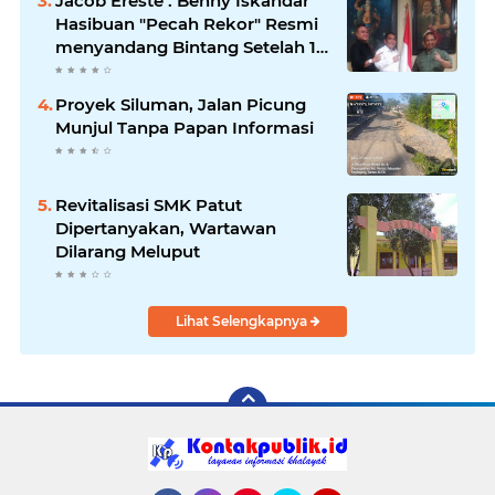
Jacob Ereste : Benny Iskandar
Hasibuan "Pecah Rekor" Resmi
menyandang Bintang Setelah 14
Tahun Ngejokrok Berpangjat
Kombes
Proyek Siluman, Jalan Picung
Munjul Tanpa Papan Informasi
Revitalisasi SMK Patut
Dipertanyakan, Wartawan
Dilarang Meluput
Lihat Selengkapnya