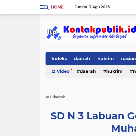
HOME
Jum'at
7 Agu 2026
Indeks
daerah
hukrim
nasion
Video
daerah
hukrim
n
›
daerah
SD N 3 Labuan G
Muh