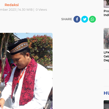
Redaksi
mber 2023 | 14.30 WIB |
0
Views
Pro
Ind
SHARE
LP
Gel
Dep
H