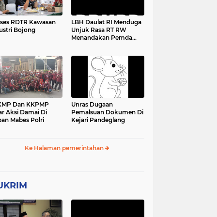
ses RDTR Kawasan
LBH Daulat RI Menduga
ustri Bojong
Unjuk Rasa RT RW
Menandakan Pemda
Pandeglang Sedang
Tidak Baik-Baik Saja,
Kemana Kepala DPMPD
KMP Dan KKPMP
Unras Dugaan
ar Aksi Damai Di
Pemalsuan Dokumen Di
an Mabes Polri
Kejari Pandeglang
Ke Halaman pemerintahan
UKRIM