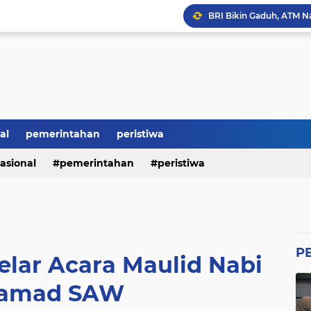
BRI Bikin Gaduh, ATM N
Heboh Soal Polemik Jab
Perumda Tirta Benteng 
Ketum GWI Hadiri Pisah
Mahasiswa Banten Dan 
Proyek Siluman, Jalan 
al
pemerintahan
peristiwa
asional
pemerintahan
peristiwa
Revitalisasi SMK Patut 
P
elar Acara Maulid Nabi
amad SAW