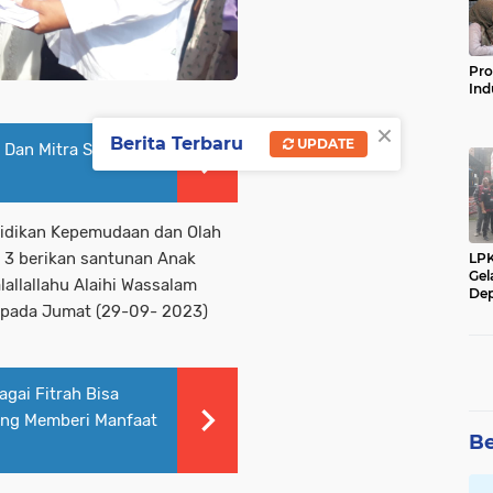
Pro
Ind
×
Berita Terbaru
UPDATE
 Dan Mitra Sedang
dikan Kepemudaan dan Olah
 3 berikan santunan Anak
LP
Gel
allallahu Alaihi Wassalam
Dep
 pada Jumat (29-09- 2023)
agai Fitrah Bisa
ang Memberi Manfaat
Be