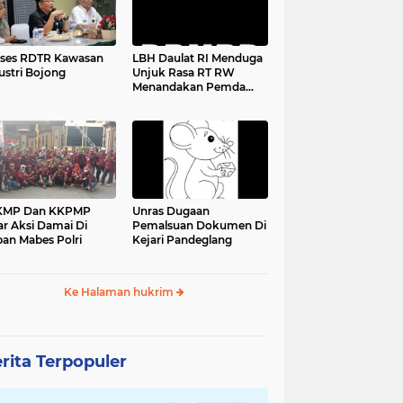
ses RDTR Kawasan
LBH Daulat RI Menduga
ustri Bojong
Unjuk Rasa RT RW
Menandakan Pemda
Pandeglang Sedang
Tidak Baik-Baik Saja,
Kemana Kepala DPMPD
KMP Dan KKPMP
Unras Dugaan
ar Aksi Damai Di
Pemalsuan Dokumen Di
an Mabes Polri
Kejari Pandeglang
Ke Halaman hukrim
rita Terpopuler