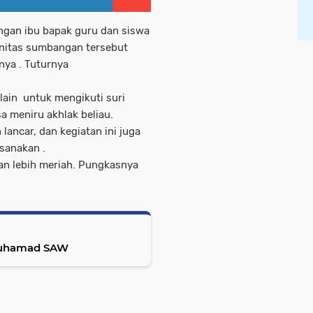
ngan ibu bapak guru dan siswa
anitas sumbangan tersebut
nya . Tuturnya
lain untuk mengikuti suri
a meniru akhlak beliau.
 lancar, dan kegiatan ini juga
sanakan .
an lebih meriah. Pungkasnya
ngati Maulid Nabi Muhamad SAW