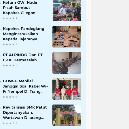
Ketum GWI Hadiri
Pisah Sambut
Kapolres Cilegon
Kapolres Pandeglang
Menginstruksikan
Kepada Jajaranya
Memberantas
Peredaran Miras
PT ALPINDO Dan PT
CPJF Bermasalah
GOW-B Menilai
Janggal Soal Kabel Wi-
Fi Nempel Di Tiang
Listrik
Revitalisasi SMK Patut
Dipertanyakan,
Wartawan Dilarang
Meluput