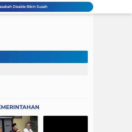
asabah Disable Bikin Susah
atan Plt Dirut RSUD Berkah 2026 Dipertanyakan
Kota Tangerang Laksanakan Studi
GWI Desak Polisi Usut Tuntas Jaringan Peredaran Obat Keras Daftar G di Pamulang
Bantahan Klarivikasi KOPDES, DANRAMIL 0601-13 CIBALIUNG: Penggunaan Kendaraan Merah Putih Tidak Sesuai SOP
 Sambut Kapolres Cilegon
Amon Apresiasi DIRINTELKAM Polda
Picung Munjul Tanpa Papan Informasi
Ketua DPD GWI Minta Hotman Paris Diproses Hukum, Diduga Telah Menghina Wartwan
Dipertanyakan, Wartawan Dilarang Meluput
EMERINTAHAN