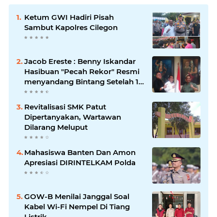
Ketum GWI Hadiri Pisah
Sambut Kapolres Cilegon
Jacob Ereste : Benny Iskandar
Hasibuan "Pecah Rekor" Resmi
menyandang Bintang Setelah 14
Tahun Ngejokrok Berpangjat
Kombes
Revitalisasi SMK Patut
Dipertanyakan, Wartawan
Dilarang Meluput
Mahasiswa Banten Dan Amon
Apresiasi DIRINTELKAM Polda
GOW-B Menilai Janggal Soal
Kabel Wi-Fi Nempel Di Tiang
Listrik