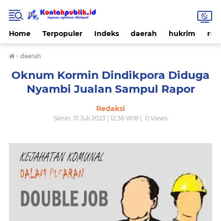
Home
Terpopuler
Indeks
daerah
hukrim
nas
›
daerah
Oknum Kormin Dindikpora Diduga
Nyambi Jualan Sampul Rapor
Redaksi
Senin, 31 Juli 2023 | 12.36 WIB |
0
Views