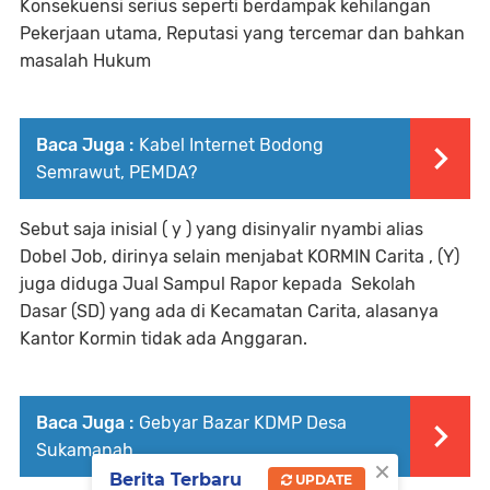
Konsekuensi serius seperti berdampak kehilangan
Pekerjaan utama, Reputasi yang tercemar dan bahkan
masalah Hukum
Baca Juga :
Kabel Internet Bodong
Semrawut, PEMDA?
Sebut saja inisial ( y ) yang disinyalir nyambi alias
Dobel Job, dirinya selain menjabat KORMIN Carita , (Y)
juga diduga Jual Sampul Rapor kepada Sekolah
Dasar (SD) yang ada di Kecamatan Carita, alasanya
Kantor Kormin tidak ada Anggaran.
Baca Juga :
Gebyar Bazar KDMP Desa
Sukamanah
×
Berita Terbaru
UPDATE