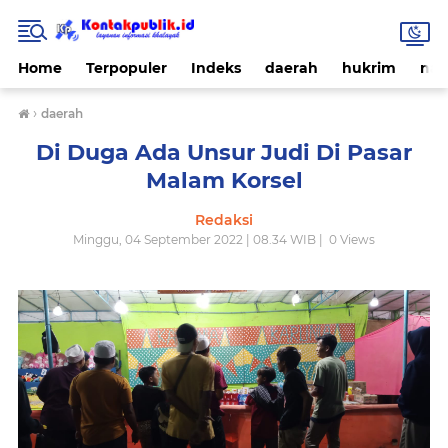
Home
Terpopuler
Indeks
daerah
hukrim
nas
›
daerah
Di Duga Ada Unsur Judi Di Pasar
Malam Korsel
Redaksi
Minggu, 04 September 2022 | 08.34 WIB |
0
Views