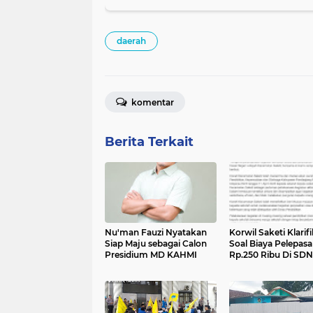
daerah
komentar
Berita Terkait
Nu'man Fauzi Nyatakan
Korwil Saketi Klarifi
Siap Maju sebagai Calon
Soal Biaya Pelepas
Presidium MD KAHMI
Rp.250 Ribu Di SDN
Telagasari