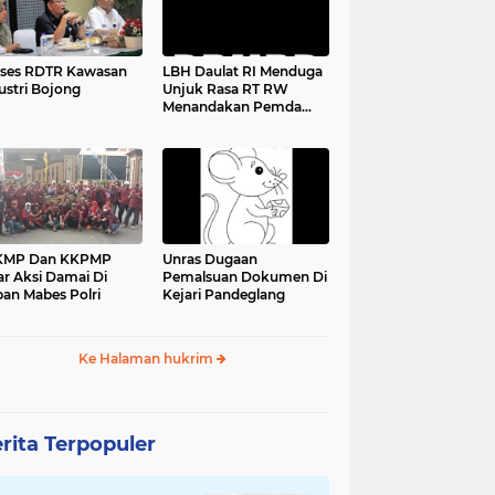
ses RDTR Kawasan
LBH Daulat RI Menduga
ustri Bojong
Unjuk Rasa RT RW
Menandakan Pemda
Pandeglang Sedang
Tidak Baik-Baik Saja,
Kemana Kepala DPMPD
KMP Dan KKPMP
Unras Dugaan
ar Aksi Damai Di
Pemalsuan Dokumen Di
an Mabes Polri
Kejari Pandeglang
Ke Halaman hukrim
rita Terpopuler