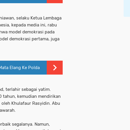
niawan, selaku Ketua Lembaga
sia, kepada media ini, rabu
ahwa model demokrasi pada
del demokrasi pertama, juga
ata Elang Ke Polda
, terlahir sebagai yatim.
40 tahun, kemudian mendirikan
 oleh Khulafaur Rasyidin. Abu
yawarah.
erbaik segalanya. Namun,