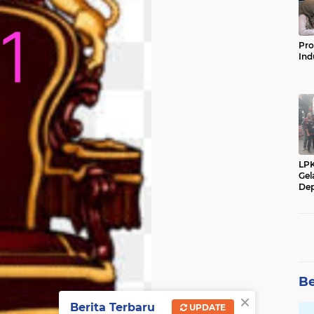
Pro
Ind
LP
Gel
Dep
Be
×
Berita Terbaru
UPDATE