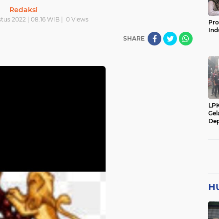
Redaksi
tus 2022 | 08.16 WIB |
0
Views
Pro
Ind
SHARE
LP
Gel
Dep
H