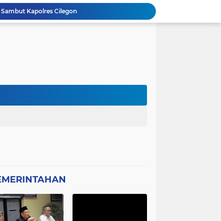
 Sambut Kapolres Cilegon
Amon Apresiasi DIRINTELKAM Polda
Picung Munjul Tanpa Papan Informasi
Ketua DPD GWI Minta Hotman Paris Diproses Hukum, Diduga Telah Menghina Wartwan
Dipertanyakan, Wartawan Dilarang Meluput
asabah Disable Bikin Susah
atan Plt Dirut RSUD Berkah 2026 Dipertanyakan
Kota Tangerang Laksanakan Studi
GWI Desak Polisi Usut Tuntas Jaringan Peredaran Obat Keras Daftar G di Pamulang
Bantahan Klarivikasi KOPDES, DANRAMIL 0601-13 CIBALIUNG: Penggunaan Kendaraan Merah Putih Tidak Sesuai SOP
EMERINTAHAN