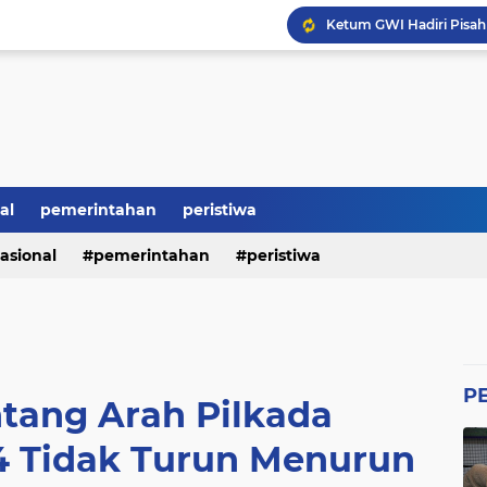
Ketum GWI Hadiri Pisah
Mahasiswa Banten Dan 
Proyek Siluman, Jalan 
Revitalisasi SMK Patut 
BRI Bikin Gaduh, ATM N
Heboh Soal Polemik Jab
Perumda Tirta Benteng 
al
pemerintahan
peristiwa
asional
pemerintahan
peristiwa
P
tang Arah Pilkada
4 Tidak Turun Menurun