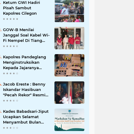
Ketum GWI Hadiri
Pisah Sambut
Kapolres Cilegon
GOW-B Menilai
Janggal Soal Kabel Wi-
Fi Nempel Di Tiang
Listrik
Kapolres Pandeglang
Menginstruksikan
Kepada Jajaranya
Memberantas
Peredaran Miras
Jacob Ereste : Benny
Iskandar Hasibuan
"Pecah Rekor" Resmi
menyandang Bintang
Setelah 14 Tahun
Ngejokrok Berpangjat
Kades Babadsari-Jiput
Kombes
Ucapkan Selamat
Menyambut Bulan
Suci Ramadhan 1446
H/2025