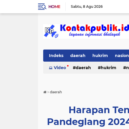
HOME
Sabtu
8 Agu 2026
Indeks
daerah
hukrim
nasion
Video
daerah
hukrim
n
›
daerah
Harapan Ten
Pandeglang 202