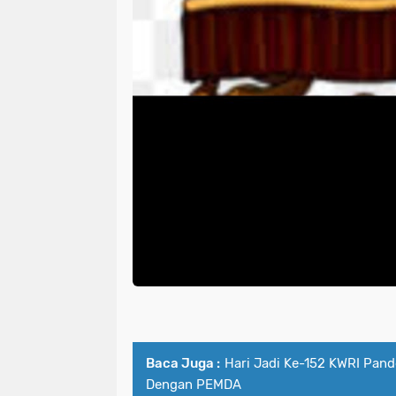
Baca Juga :
Hari Jadi Ke-152 KWRI Pand
Dengan PEMDA