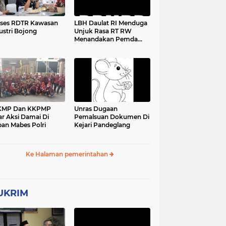
ses RDTR Kawasan
LBH Daulat RI Menduga
ustri Bojong
Unjuk Rasa RT RW
Menandakan Pemda
Pandeglang Sedang
Tidak Baik-Baik Saja,
Kemana Kepala DPMPD
KMP Dan KKPMP
Unras Dugaan
ar Aksi Damai Di
Pemalsuan Dokumen Di
an Mabes Polri
Kejari Pandeglang
Ke Halaman pemerintahan
UKRIM