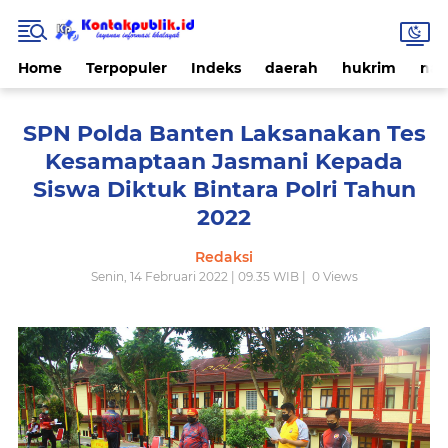
Home
Terpopuler
Indeks
daerah
hukrim
nas
SPN Polda Banten Laksanakan Tes
Kesamaptaan Jasmani Kepada
Siswa Diktuk Bintara Polri Tahun
2022
Redaksi
Senin, 14 Februari 2022 | 09.35 WIB |
0
Views