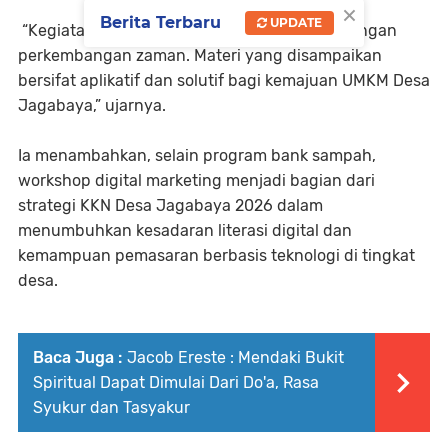
×
Berita Terbaru
UPDATE
“Kegiatan ini sangat luar biasa dan sesuai dengan
perkembangan zaman. Materi yang disampaikan
bersifat aplikatif dan solutif bagi kemajuan UMKM Desa
Jagabaya,” ujarnya.
Ia menambahkan, selain program bank sampah,
workshop digital marketing menjadi bagian dari
strategi KKN Desa Jagabaya 2026 dalam
menumbuhkan kesadaran literasi digital dan
kemampuan pemasaran berbasis teknologi di tingkat
desa.
Baca Juga :
Jacob Ereste : Mendaki Bukit
Spiritual Dapat Dimulai Dari Do'a, Rasa
Syukur dan Tasyakur