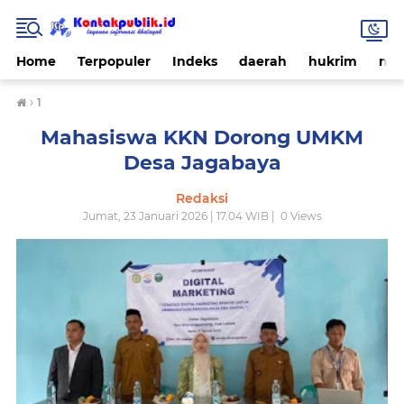
Home
Terpopuler
Indeks
daerah
hukrim
nas
›
1
Mahasiswa KKN Dorong UMKM
Desa Jagabaya
Redaksi
Jumat, 23 Januari 2026 | 17.04 WIB |
0
Views