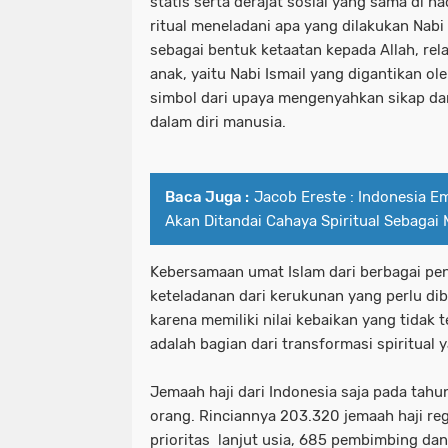
statis serta derajat sosial yang sama di h
ritual meneladani apa yang dilakukan Nabi
sebagai bentuk ketaatan kepada Allah, re
anak, yaitu Nabi Ismail yang digantikan o
simbol dari upaya mengenyahkan sikap dan
dalam diri manusia.
Baca Juga :
Jacob Ereste : Indonesia 
Akan Ditandai Cahaya Spiritual Sebagai
Kebersamaan umat Islam dari berbagai pen
keteladanan dari kerukunan yang perlu di
karena memiliki nilai kebaikan yang tidak 
adalah bagian dari transformasi spiritual
Jemaah haji dari Indonesia saja pada tah
orang. Rinciannya 203.320 jemaah haji reg
prioritas lanjut usia, 685 pembimbing dan 