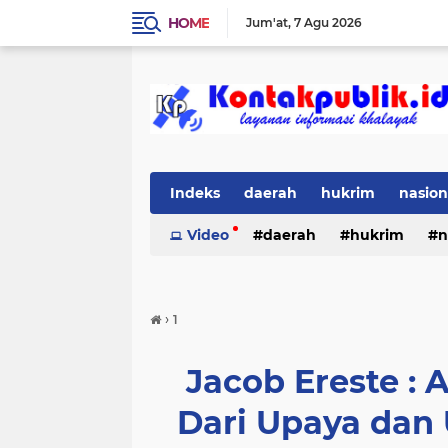
HOME
Jum'at
7 Agu 2026
Indeks
daerah
hukrim
nasion
Video
daerah
hukrim
n
›
1
Jacob Ereste : 
Dari Upaya dan