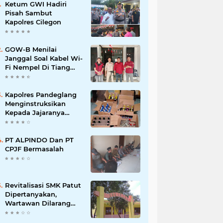
Ketum GWI Hadiri
Pisah Sambut
Kapolres Cilegon
GOW-B Menilai
Janggal Soal Kabel Wi-
Fi Nempel Di Tiang
Listrik
Kapolres Pandeglang
Menginstruksikan
Kepada Jajaranya
Memberantas
Peredaran Miras
PT ALPINDO Dan PT
CPJF Bermasalah
Revitalisasi SMK Patut
Dipertanyakan,
Wartawan Dilarang
Meluput