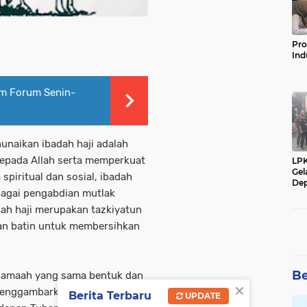
Pro
Ind
am Forum Senin-
unaikan ibadah haji adalah
kepada Allah serta memperkuat
LP
Gel
spiritual dan sosial, ibadah
Dep
ebagai pengabdian mutlak
adah haji merupakan tazkiyatun
anan batin untuk membersihkan
Be
.jamaah yang sama bentuk dan
×
 menggambarkan kesamaan
Berita Terbaru
UPDATE