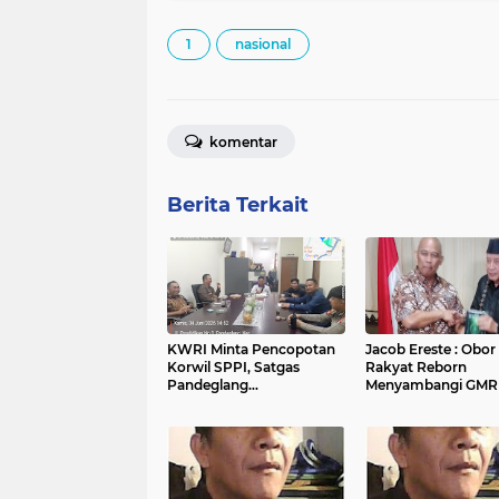
1
nasional
komentar
Berita Terkait
KWRI Minta Pencopotan
Jacob Ereste : Obor
Korwil SPPI, Satgas
Rakyat Reborn
Pandeglang
Menyambangi GMR
Menindaklanjuti
Podcast Bersama F
Bawazier