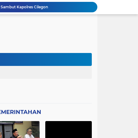
 Sambut Kapolres Cilegon
Amon Apresiasi DIRINTELKAM Polda
Picung Munjul Tanpa Papan Informasi
Ketua DPD GWI Minta Hotman Paris Diproses Hukum, Diduga Telah Menghina Wartwan
Dipertanyakan, Wartawan Dilarang Meluput
asabah Disable Bikin Susah
atan Plt Dirut RSUD Berkah 2026 Dipertanyakan
Kota Tangerang Laksanakan Studi
GWI Desak Polisi Usut Tuntas Jaringan Peredaran Obat Keras Daftar G di Pamulang
Bantahan Klarivikasi KOPDES, DANRAMIL 0601-13 CIBALIUNG: Penggunaan Kendaraan Merah Putih Tidak Sesuai SOP
EMERINTAHAN