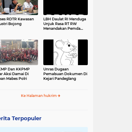
ses RDTR Kawasan
LBH Daulat RI Menduga
ustri Bojong
Unjuk Rasa RT RW
Menandakan Pemda
Pandeglang Sedang
Tidak Baik-Baik Saja,
Kemana Kepala DPMPD
KMP Dan KKPMP
Unras Dugaan
ar Aksi Damai Di
Pemalsuan Dokumen Di
an Mabes Polri
Kejari Pandeglang
Ke Halaman hukrim
rita Terpopuler