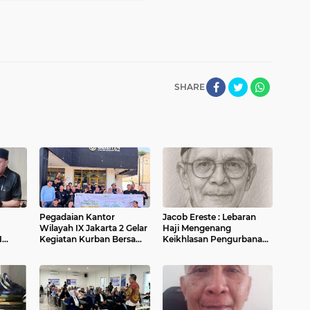
SHARE
Pegadaian Kantor
Jacob Ereste : Lebaran
Wilayah IX Jakarta 2 Gelar
Haji Mengenang
I
Kegiatan Kurban Bersama
Keikhlasan Pengurbanan
uad
Masyarakat di Banten dan
Nabi Ibrahim AS, Nabi
Jakarta
Ismail AS, Siti Sarah dan
Siti Hajar