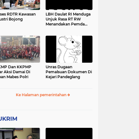
ses RDTR Kawasan
LBH Daulat RI Menduga
ustri Bojong
Unjuk Rasa RT RW
Menandakan Pemda
Pandeglang Sedang
Tidak Baik-Baik Saja,
Kemana Kepala DPMPD
KMP Dan KKPMP
Unras Dugaan
ar Aksi Damai Di
Pemalsuan Dokumen Di
an Mabes Polri
Kejari Pandeglang
Ke Halaman pemerintahan
UKRIM