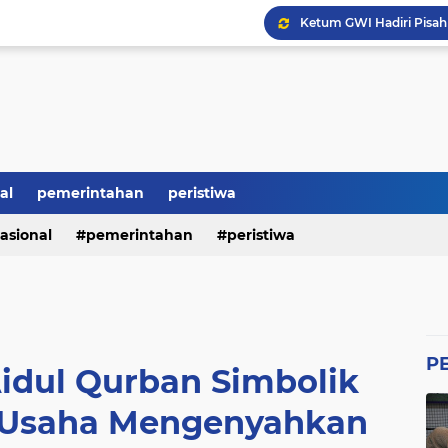
Ketum GWI Hadiri Pisah
Mahasiswa Banten Dan 
Proyek Siluman, Jalan 
Revitalisasi SMK Patut 
BRI Bikin Gaduh, ATM N
Heboh Soal Polemik Jab
Perumda Tirta Benteng 
al
pemerintahan
peristiwa
asional
pemerintahan
peristiwa
P
Aidul Qurban Simbolik
 Usaha Mengenyahkan