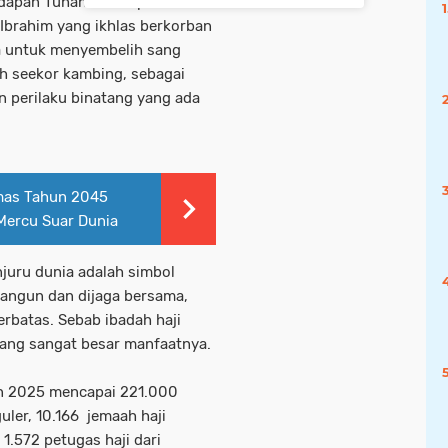
adapan Tuhan. Lalu upacara
 Ibrahim yang ikhlas berkorban
la untuk menyembelih sang
leh seekor kambing, sebagai
 perilaku binatang yang ada
Emas Tahun 2045
 Mercu Suar Dunia
juru dunia adalah simbol
bangun dan dijaga bersama,
terbatas. Sebab ibadah haji
 yang sangat besar manfaatnya.
un 2025 mencapai 221.000
uler, 10.166 jemaah haji
1.572 petugas haji dari