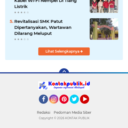
Kabel Wi-Fi Nempel Di Tiang
Listrik
Revitalisasi SMK Patut
Dipertanyakan, Wartawan
Dilarang Meluput
Lihat Selengkapnya
Facebook
Instagram
Pinterest
Twitter
YouTube
Redaksi
Pedoman Media Siber
Copyright ©
2026 KONTAK PUBLIK