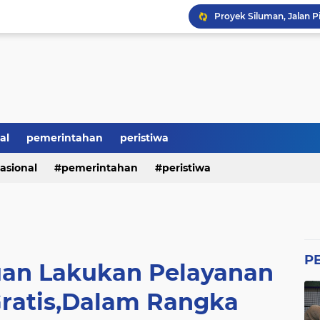
Revitalisasi SMK Patut 
BRI Bikin Gaduh, ATM N
Heboh Soal Polemik Jab
Perumda Tirta Benteng 
Ketum GWI Hadiri Pisah
al
pemerintahan
peristiwa
Mahasiswa Banten Dan 
asional
pemerintahan
peristiwa
Proyek Siluman, Jalan 
P
an Lakukan Pelayanan
ratis,Dalam Rangka