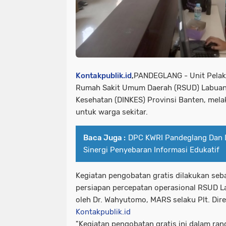
Kontakpublik.id
,
PANDEGLANG - Unit Pelaks
Rumah Sakit Umum Daerah (RSUD) Labuan
Kesehatan (DINKES) Provinsi Banten, mel
untuk warga sekitar.
Baca Juga :
DPC KWRI Pandeglang Dan D
Sinergi Penyebaran Informasi Edukatif
Kegiatan pengobatan gratis dilakukan seb
persiapan percepatan operasional RSUD La
oleh Dr. Wahyutomo, MARS selaku Plt. Dire
Kontakpublik.id
"Kegiatan pengobatan gratis ini dalam ra