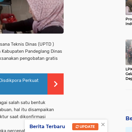
Pro
Ind
ana Teknis Dinas (UPTD )
 Kabupaten Pandeglang Dinas
aksanakan pengobatan gratis
LP
Gel
Dep
isdikpora Perkuat
agai salah satu bentuk
buan, hal itu disampaikan
ktur saat dikonfirmasi
Be
×
Berita Terbaru
UPDATE
ngka percepatan untuk