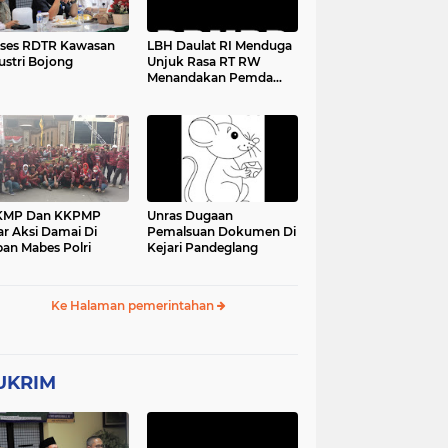
ses RDTR Kawasan
LBH Daulat RI Menduga
ustri Bojong
Unjuk Rasa RT RW
Menandakan Pemda
Pandeglang Sedang
Tidak Baik-Baik Saja,
Kemana Kepala DPMPD
KMP Dan KKPMP
Unras Dugaan
ar Aksi Damai Di
Pemalsuan Dokumen Di
an Mabes Polri
Kejari Pandeglang
Ke Halaman pemerintahan
UKRIM