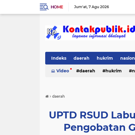
HOME
Jum'at
7 Agu 2026
Indeks
daerah
hukrim
nasion
Video
daerah
hukrim
n
›
daerah
UPTD RSUD Labu
Pengobatan G