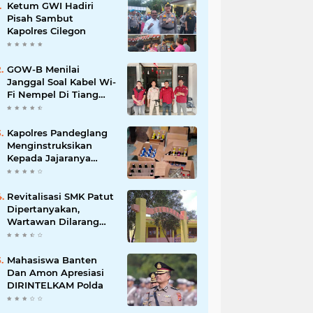
Ketum GWI Hadiri
Pisah Sambut
Kapolres Cilegon
GOW-B Menilai
Janggal Soal Kabel Wi-
Fi Nempel Di Tiang
Listrik
Kapolres Pandeglang
Menginstruksikan
Kepada Jajaranya
Memberantas
Peredaran Miras
Revitalisasi SMK Patut
Dipertanyakan,
Wartawan Dilarang
Meluput
Mahasiswa Banten
Dan Amon Apresiasi
DIRINTELKAM Polda