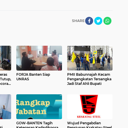
SHARE
eras
FORJA Banten Siap
PMII Babunnajah Kecam
Tutup,
UNRAS
Pengangkatan Tersangka
ocoran
Jadi Staf Ahli Bupati
GOW-BANTEN Tagih
Wujud Pengabdian
ti
Ketegasan Kadisdikpora
Pensiunan Krakatau Steel