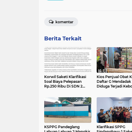
komentar
Berita Terkait
Korwil Saketi Klarifikasi
Kios Penjual Obat K
Soal Biaya Pelepasan
Daftar G Mendadak 
Rp.250 Ribu Di SDN 2
Diduga Terjadi Keb
Telagasari
Informasi
KSPPG Pandeglang
Klarifikasi SPPG
Labuan Labuan 2 Mangkir
Sindanghayu 1 Sake