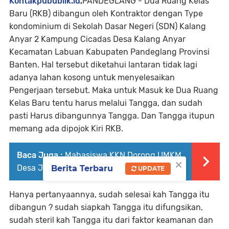
Kontakpubublik.id
,
PANDEGLANG - Dua Ruang Kelas
Baru (RKB) dibangun oleh Kontraktor dengan Type
kondominium di Sekolah Dasar Negeri (SDN) Kalang
Anyar 2 Kampung Cicadas Desa Kalang Anyar
Kecamatan Labuan Kabupaten Pandeglang Provinsi
Banten. Hal tersebut diketahui lantaran tidak lagi
adanya lahan kosong untuk menyelesaikan
Pengerjaan tersebut. Maka untuk Masuk ke Dua Ruang
Kelas Baru tentu harus melalui Tangga, dan sudah
pasti Harus dibangunnya Tangga. Dan Tangga itupun
memang ada dipojok Kiri RKB.
Baca Juga :
Mahasiswa KKN Dorong UMKM
×
Desa Jagabaya
Berita Terbaru
UPDATE
Hanya pertanyaannya, sudah selesai kah Tangga itu
dibangun ? sudah siapkah Tangga itu difungsikan,
sudah steril kah Tangga itu dari faktor keamanan dan