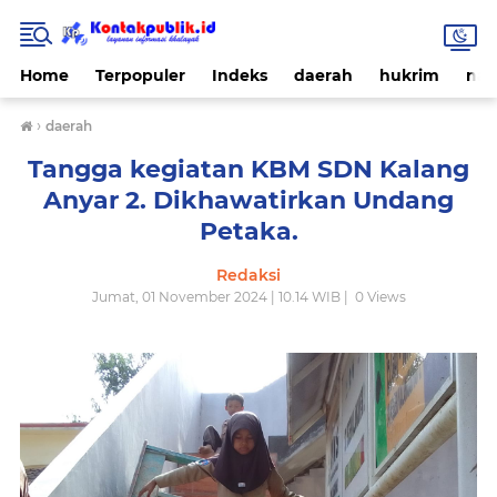
Home
Terpopuler
Indeks
daerah
hukrim
nas
›
daerah
Tangga kegiatan KBM SDN Kalang
Anyar 2. Dikhawatirkan Undang
Petaka.
Redaksi
Jumat, 01 November 2024 | 10.14 WIB |
0
Views