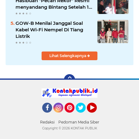
Hasibuan "Pecah Rekor" Resmi
menyandang Bintang Setelah 14
Tahun Ngejokrok Berpangjat
Kombes
GOW-B Menilai Janggal Soal
Kabel Wi-Fi Nempel Di Tiang
Listrik
Lihat Selengkapnya
Facebook
Instagram
Pinterest
Twitter
YouTube
Redaksi
Pedoman Media Siber
Copyright ©
2026 KONTAK PUBLIK