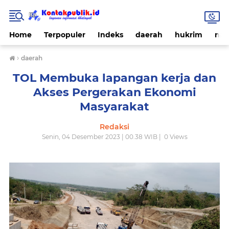
Home
Terpopuler
Indeks
daerah
hukrim
nas
›
daerah
TOL Membuka lapangan kerja dan
Akses Pergerakan Ekonomi
Masyarakat
Redaksi
Senin, 04 Desember 2023 | 00.38 WIB |
0
Views