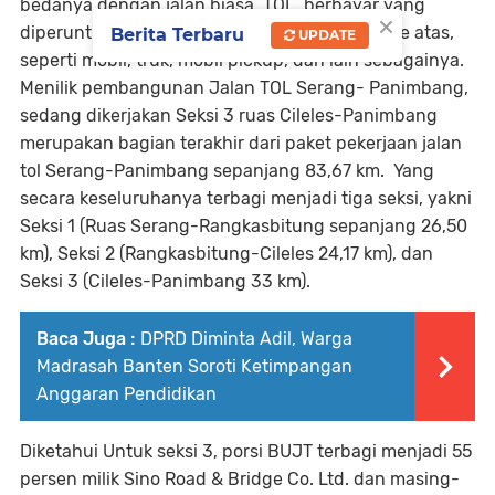
bedanya dengan jalan biasa. TOL berbayar yang
×
diperuntukkan untuk kendaraan roda empat ke atas,
Berita Terbaru
UPDATE
seperti mobil, truk, mobil pickup, dan lain sebagainya.
Menilik pembangunan Jalan TOL Serang- Panimbang,
sedang dikerjakan Seksi 3 ruas Cileles-Panimbang
merupakan bagian terakhir dari paket pekerjaan jalan
tol Serang-Panimbang sepanjang 83,67 km. Yang
secara keseluruhanya terbagi menjadi tiga seksi, yakni
Seksi 1 (Ruas Serang-Rangkasbitung sepanjang 26,50
km), Seksi 2 (Rangkasbitung-Cileles 24,17 km), dan
Seksi 3 (Cileles-Panimbang 33 km).
Baca Juga :
DPRD Diminta Adil, Warga
Madrasah Banten Soroti Ketimpangan
Anggaran Pendidikan
Diketahui Untuk seksi 3, porsi BUJT terbagi menjadi 55
persen milik Sino Road & Bridge Co. Ltd. dan masing-