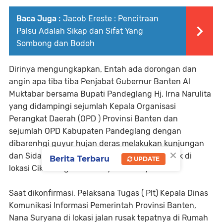
Baca Juga :
Jacob Ereste : Pencitraan
Palsu Adalah Sikap dan Sifat Yang
Sombong dan Bodoh
Dirinya mengungkapkan, Entah ada dorongan dan
angin apa tiba tiba Penjabat Gubernur Banten Al
Muktabar bersama Bupati Pandeglang Hj. Irna Narulita
yang didampingi sejumlah Kepala Organisasi
Perangkat Daerah (OPD ) Provinsi Banten dan
sejumlah OPD Kabupaten Pandeglang dengan
dibarenhgi guyur hujan deras melakukan kunjungan
×
dan Sidak ke Lokasi Jalan dan Jembatan rusak di
Berita Terbaru
UPDATE
lokasi Cikawung Taman Jaya. Tuturnya
Saat dikonfirmasi, Pelaksana Tugas ( Plt) Kepala Dinas
Komunikasi Informasi Pemerintah Provinsi Banten,
Nana Suryana di lokasi jalan rusak tepatnya di Rumah