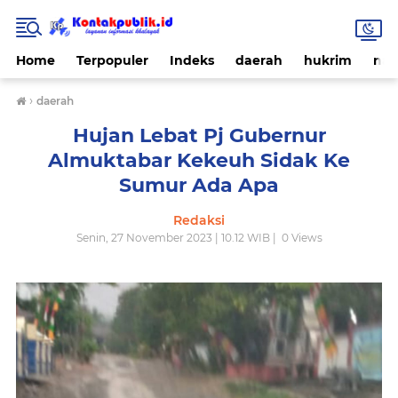
Home
Terpopuler
Indeks
daerah
hukrim
nas
›
daerah
Hujan Lebat Pj Gubernur
Almuktabar Kekeuh Sidak Ke
Sumur Ada Apa
Redaksi
Senin, 27 November 2023 | 10.12 WIB |
0
Views