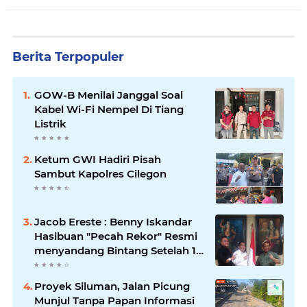
Berita Terpopuler
GOW-B Menilai Janggal Soal
Kabel Wi-Fi Nempel Di Tiang
Listrik
Ketum GWI Hadiri Pisah
Sambut Kapolres Cilegon
Jacob Ereste : Benny Iskandar
Hasibuan "Pecah Rekor" Resmi
menyandang Bintang Setelah 14
Tahun Ngejokrok Berpangjat
Kombes
Proyek Siluman, Jalan Picung
Munjul Tanpa Papan Informasi