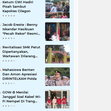
Ketum GWI Hadiri
Pisah Sambut
Kapolres Cilegon
Jacob Ereste : Benny
Iskandar Hasibuan
"Pecah Rekor" Resmi
menyandang Bintang
Setelah 14 Tahun
Ngejokrok Berpangjat
Revitalisasi SMK Patut
Kombes
Dipertanyakan,
Wartawan Dilarang
Meluput
Mahasiswa Banten
Dan Amon Apresiasi
DIRINTELKAM Polda
GOW-B Menilai
Janggal Soal Kabel Wi-
Fi Nempel Di Tiang
Listrik