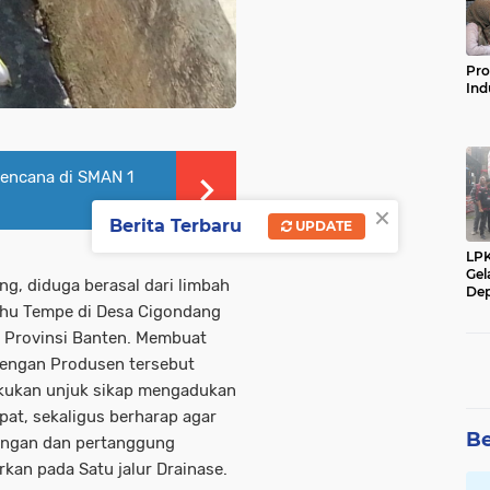
Pro
Ind
Bencana di SMAN 1
×
Berita Terbaru
UPDATE
LP
Gel
g, diduga berasal dari limbah
Dep
Tahu Tempe di Desa Cigondang
 Provinsi Banten. Membuat
dengan Produsen tersebut
akukan unjuk sikap mengadukan
pat, sekaligus berharap agar
Be
rangan dan pertanggung
rkan pada Satu jalur Drainase.