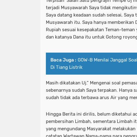
Terpisah Salah Satu pengrajin Tempe Uj m
terjadi Musyawarah Saya tidak mengikutinya
Saya datang keadaan sudah selesai, Saya ti
Musyawarah itu. Saya hanya memberikan D
Rupiah sesuai kesepakatan Teman-teman y
dan katanya Dana itu untuk Gotong royon
Baca Juga :
GOW-B Menilai Janggal Soal
Di Tiang Listrik
Masih dikatakan Uj." Mengenai soal pema
sebenarnya sudah Saya terpakan. Hanya sa
sudah tidak ada terbawa arus Air yang men
Hingga Berita ini dirilis, belum diketahui
pembersihan Limbah, sementara Limbah it
yang mengundang Masyarakat melakukan u
catatan Wartawan Nama-nama para pengra