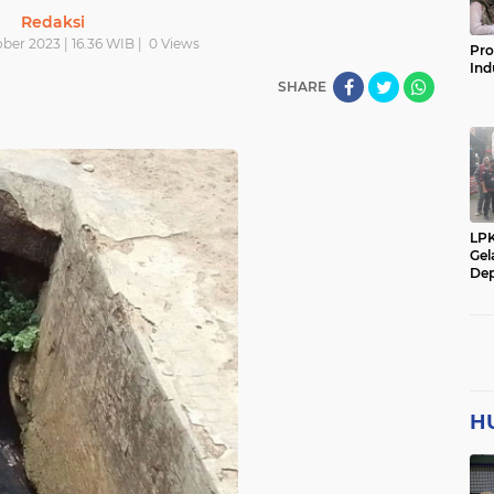
Redaksi
ober 2023 | 16.36 WIB |
0
Views
Pro
Ind
SHARE
LP
Gel
Dep
H