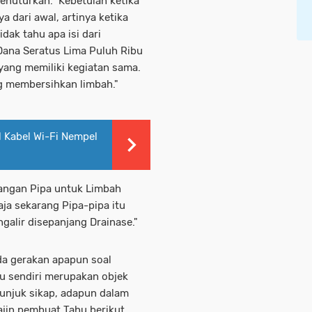
enuturkan." Kebetulan ketika
 dari awal, artinya ketika
dak tahu apa isi dari
ana Seratus Lima Puluh Ribu
ang memiliki kegiatan sama.
g membersihkan limbah."
 Kabel Wi-Fi Nempel
sangan Pipa untuk Limbah
ja sekarang Pipa-pipa itu
galir disepanjang Drainase."
 ada gerakan apapun soal
u sendiri merupakan objek
njuk sikap, adapun dalam
jin pembuat Tahu berikut