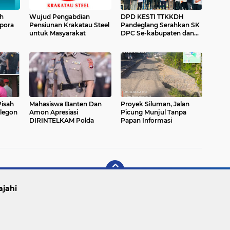
h
Wujud Pengabdian
DPD KESTI TTKKDH
pora
Pensiunan Krakatau Steel
Pandeglang Serahkan SK
untuk Masyarakat
DPC Se-kabupaten dan
Siapkan Program Pelatih
Silat
isah
Mahasiswa Banten Dan
Proyek Siluman, Jalan
ilegon
Amon Apresiasi
Picung Munjul Tanpa
DIRINTELKAM Polda
Papan Informasi
ajahi