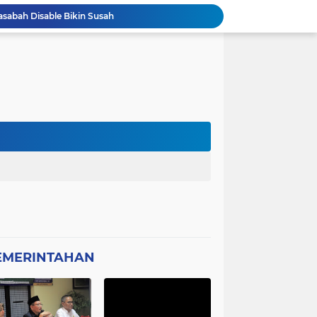
asabah Disable Bikin Susah
atan Plt Dirut RSUD Berkah 2026 Dipertanyakan
Kota Tangerang Laksanakan Studi
GWI Desak Polisi Usut Tuntas Jaringan Peredaran Obat Keras Daftar G di Pamulang
Bantahan Klarivikasi KOPDES, DANRAMIL 0601-13 CIBALIUNG: Penggunaan Kendaraan Merah Putih Tidak Sesuai SOP
 Sambut Kapolres Cilegon
Amon Apresiasi DIRINTELKAM Polda
Picung Munjul Tanpa Papan Informasi
Ketua DPD GWI Minta Hotman Paris Diproses Hukum, Diduga Telah Menghina Wartwan
Dipertanyakan, Wartawan Dilarang Meluput
EMERINTAHAN