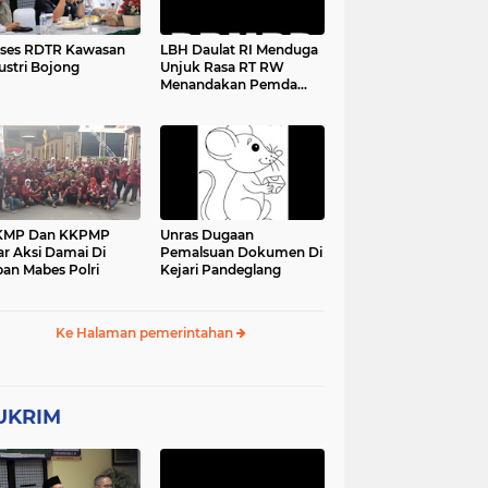
ses RDTR Kawasan
LBH Daulat RI Menduga
ustri Bojong
Unjuk Rasa RT RW
Menandakan Pemda
Pandeglang Sedang
Tidak Baik-Baik Saja,
Kemana Kepala DPMPD
KMP Dan KKPMP
Unras Dugaan
ar Aksi Damai Di
Pemalsuan Dokumen Di
an Mabes Polri
Kejari Pandeglang
Ke Halaman pemerintahan
UKRIM