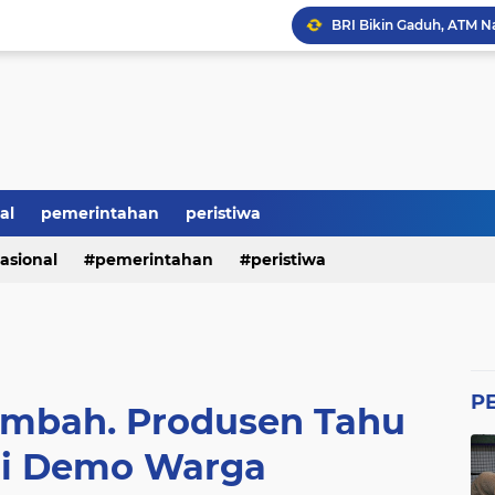
BRI Bikin Gaduh, ATM N
Heboh Soal Polemik Jab
Perumda Tirta Benteng 
Ketum GWI Hadiri Pisah
Mahasiswa Banten Dan 
Proyek Siluman, Jalan 
al
pemerintahan
peristiwa
asional
pemerintahan
peristiwa
Revitalisasi SMK Patut 
P
imbah. Produsen Tahu
i Demo Warga