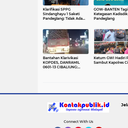
Klarifikasi SPPG
GOW-BANTEN Tagi
Sindanghayu 1 Saketi
Ketegasan Kadisdik
Pandeglang: Tidak Ada
Pandeglang
Pemotongan Insentif
Relawan
Bantahan Klarivikasi
Ketum GWI Hadiri P
KOPDES, DANRAMIL
Sambut Kapolres C
0601-13 CIBALIUNG:
Penggunaan Kendaraan
Merah Putih Tidak Sesuai
SOP
Jel
Connect With Us