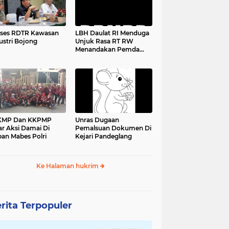
ses RDTR Kawasan
LBH Daulat RI Menduga
ustri Bojong
Unjuk Rasa RT RW
Menandakan Pemda
Pandeglang Sedang
Tidak Baik-Baik Saja,
Kemana Kepala DPMPD
KMP Dan KKPMP
Unras Dugaan
ar Aksi Damai Di
Pemalsuan Dokumen Di
an Mabes Polri
Kejari Pandeglang
Ke Halaman hukrim
rita Terpopuler