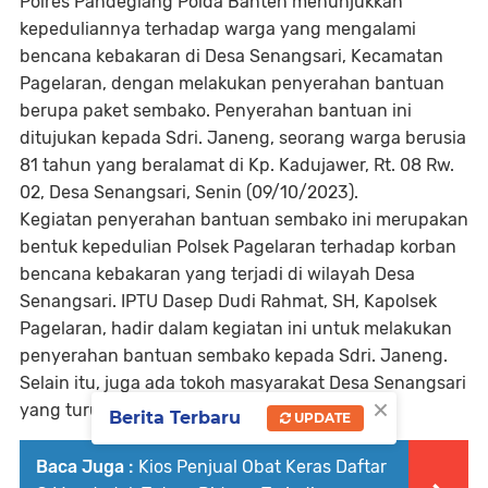
Polres Pandeglang Polda Banten menunjukkan
kepeduliannya terhadap warga yang mengalami
bencana kebakaran di Desa Senangsari, Kecamatan
Pagelaran, dengan melakukan penyerahan bantuan
berupa paket sembako. Penyerahan bantuan ini
ditujukan kepada Sdri. Janeng, seorang warga berusia
81 tahun yang beralamat di Kp. Kadujawer, Rt. 08 Rw.
02, Desa Senangsari, Senin (09/10/2023).
Kegiatan penyerahan bantuan sembako ini merupakan
bentuk kepedulian Polsek Pagelaran terhadap korban
bencana kebakaran yang terjadi di wilayah Desa
Senangsari. IPTU Dasep Dudi Rahmat, SH, Kapolsek
Pagelaran, hadir dalam kegiatan ini untuk melakukan
penyerahan bantuan sembako kepada Sdri. Janeng.
Selain itu, juga ada tokoh masyarakat Desa Senangsari
×
yang turut hadir dalam kegiatan tersebut.
Berita Terbaru
UPDATE
Baca Juga :
Kios Penjual Obat Keras Daftar