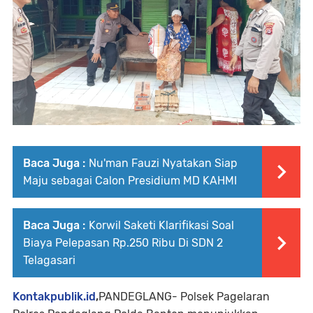
Baca Juga :
Nu'man Fauzi Nyatakan Siap
Maju sebagai Calon Presidium MD KAHMI
Baca Juga :
Korwil Saketi Klarifikasi Soal
Biaya Pelepasan Rp.250 Ribu Di SDN 2
Telagasari
Kontakpublik.id
,
PANDEGLANG- Polsek Pagelaran