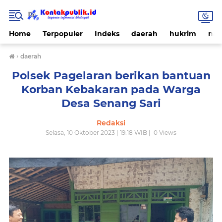
Home
Terpopuler
Indeks
daerah
hukrim
nas
›
daerah
Polsek Pagelaran berikan bantuan
Korban Kebakaran pada Warga
Desa Senang Sari
Redaksi
Selasa, 10 Oktober 2023 | 19.18 WIB |
0
Views