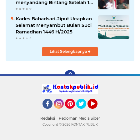
menyandang Bintang Setelah 14
Tahun Ngejokrok Berpangjat
Kombes
Kades Babadsari-Jiput Ucapkan
Selamat Menyambut Bulan Suci
Ramadhan 1446 H/2025
Lihat Selengkapnya
Facebook
Instagram
Pinterest
Twitter
YouTube
Redaksi
Pedoman Media Siber
Copyright ©
2026 KONTAK PUBLIK