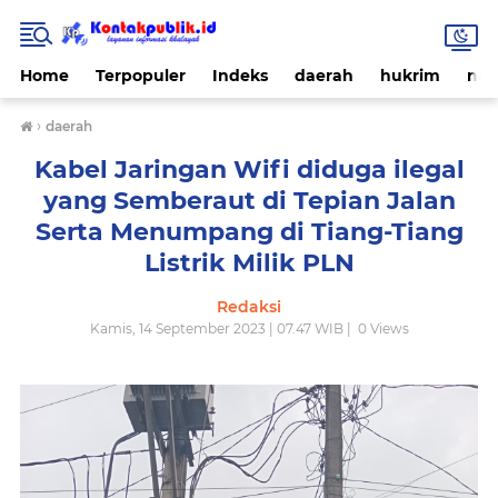
Home
Terpopuler
Indeks
daerah
hukrim
nas
›
daerah
Kabel Jaringan Wifi diduga ilegal
yang Semberaut di Tepian Jalan
Serta Menumpang di Tiang-Tiang
Listrik Milik PLN
Redaksi
Kamis, 14 September 2023 | 07.47 WIB |
0
Views