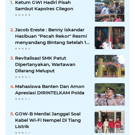
Ketum GWI Hadiri Pisah
Sambut Kapolres Cilegon
Jacob Ereste : Benny Iskandar
Hasibuan "Pecah Rekor" Resmi
menyandang Bintang Setelah 14
Tahun Ngejokrok Berpangjat
Kombes
Revitalisasi SMK Patut
Dipertanyakan, Wartawan
Dilarang Meluput
Mahasiswa Banten Dan Amon
Apresiasi DIRINTELKAM Polda
GOW-B Menilai Janggal Soal
Kabel Wi-Fi Nempel Di Tiang
Listrik