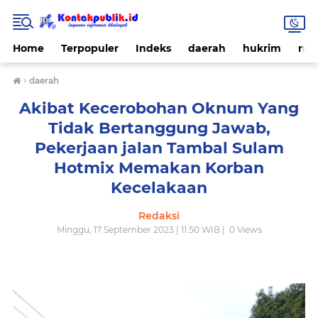
Home
Terpopuler
Indeks
daerah
hukrim
nas
›
daerah
Akibat Kecerobohan Oknum Yang
Tidak Bertanggung Jawab,
Pekerjaan jalan Tambal Sulam
Hotmix Memakan Korban
Kecelakaan
Redaksi
Minggu, 17 September 2023 | 11.50 WIB |
0
Views