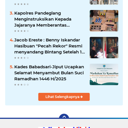
Kapolres Pandeglang
Menginstruksikan Kepada
Jajaranya Memberantas
Peredaran Miras
Jacob Ereste : Benny Iskandar
Hasibuan "Pecah Rekor" Resmi
menyandang Bintang Setelah 14
Tahun Ngejokrok Berpangjat
Kombes
Kades Babadsari-Jiput Ucapkan
Selamat Menyambut Bulan Suci
Ramadhan 1446 H/2025
Lihat Selengkapnya