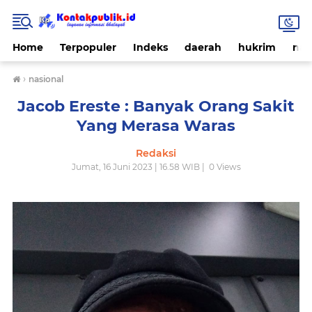
Home
Terpopuler
Indeks
daerah
hukrim
nas
›
nasional
Jacob Ereste : Banyak Orang Sakit
Yang Merasa Waras
Redaksi
Jumat, 16 Juni 2023 | 16.58 WIB |
0
Views