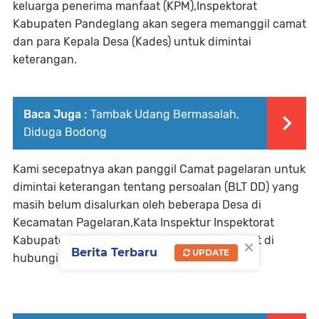
keluarga penerima manfaat (KPM),Inspektorat
Kabupaten Pandeglang akan segera memanggil camat
dan para Kepala Desa (Kades) untuk dimintai
keterangan.
Baca Juga :
Tambak Udang Bermasalah,
Diduga Bodong
Kami secepatnya akan panggil Camat pagelaran untuk
dimintai keterangan tentang persoalan (BLT DD) yang
masih belum disalurkan oleh beberapa Desa di
Kecamatan Pagelaran,Kata Inspektur Inspektorat
×
Kabupaten Pandeglang Ali Fahmi Sumata saat di
Berita Terbaru
UPDATE
hubungi kontakpublik.id Rabu (21/06/2023)