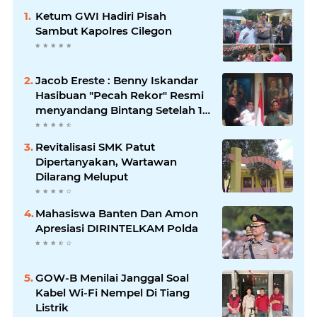
Ketum GWI Hadiri Pisah
Sambut Kapolres Cilegon
Jacob Ereste : Benny Iskandar
Hasibuan "Pecah Rekor" Resmi
menyandang Bintang Setelah 14
Tahun Ngejokrok Berpangjat
Kombes
Revitalisasi SMK Patut
Dipertanyakan, Wartawan
Dilarang Meluput
Mahasiswa Banten Dan Amon
Apresiasi DIRINTELKAM Polda
GOW-B Menilai Janggal Soal
Kabel Wi-Fi Nempel Di Tiang
Listrik