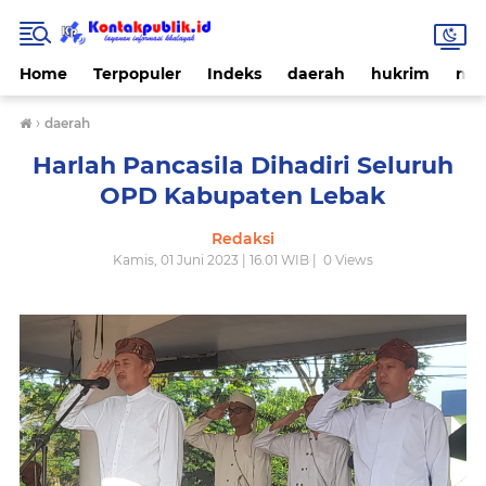
Home
Terpopuler
Indeks
daerah
hukrim
nas
›
daerah
Harlah Pancasila Dihadiri Seluruh
OPD Kabupaten Lebak
Redaksi
Kamis, 01 Juni 2023 | 16.01 WIB |
0
Views