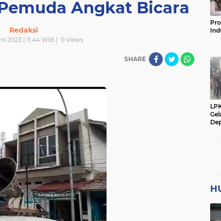
 Pemuda Angkat Bicara
Pro
Redaksi
Ind
ni 2023 | 11.44 WIB |
0
Views
SHARE
LP
Gel
Dep
H