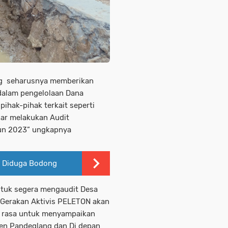
ng seharusnya memberikan
dalam pengelolaan Dana
pihak-pihak terkait seperti
gar melakukan Audit
un 2023” ungkapnya
 Diduga Bodong
untuk segera mengaudit Desa
Gerakan Aktivis PELETON akan
uk rasa untuk menyampaikan
en Pandeglang dan Di depan