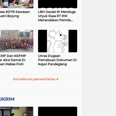
ses RDTR Kawasan
LBH Daulat RI Menduga
ustri Bojong
Unjuk Rasa RT RW
Menandakan Pemda
Pandeglang Sedang
Tidak Baik-Baik Saja,
Kemana Kepala DPMPD
KMP Dan KKPMP
Unras Dugaan
ar Aksi Damai Di
Pemalsuan Dokumen Di
an Mabes Polri
Kejari Pandeglang
Ke Halaman pemerintahan
UKRIM