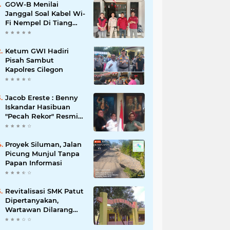
GOW-B Menilai
Janggal Soal Kabel Wi-
Fi Nempel Di Tiang
Listrik
Ketum GWI Hadiri
Pisah Sambut
Kapolres Cilegon
Jacob Ereste : Benny
Iskandar Hasibuan
"Pecah Rekor" Resmi
menyandang Bintang
Setelah 14 Tahun
Ngejokrok Berpangjat
Proyek Siluman, Jalan
Kombes
Picung Munjul Tanpa
Papan Informasi
Revitalisasi SMK Patut
Dipertanyakan,
Wartawan Dilarang
Meluput