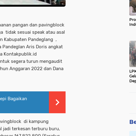
Pro
ahanan pangan dan pavingblock
Ind
a tidak sesuai speak atau asal
an Kabupaten Pandeglang ,
 Pandeglan Aris Doris angkat
a Kontakpublik.id
untuk segera turun mengaudit
hun Anggaran 2022 dan Dana
LP
Gel
Dep
epi Bagaikan
Pavingblock di kampung
Be
jadi terkesan terburu buru,
besar 167.822.800.(Seratus