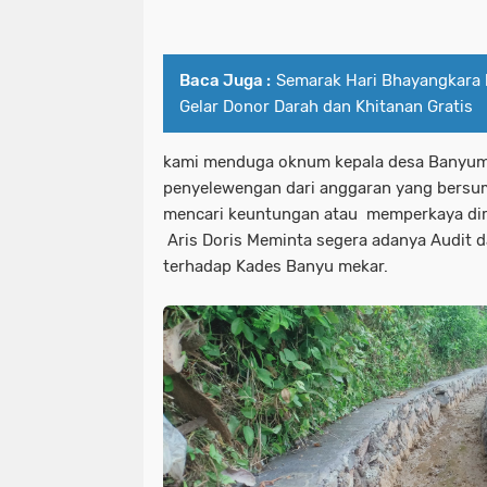
Baca Juga :
Semarak Hari Bhayangkara 
Gelar Donor Darah dan Khitanan Gratis
kami menduga oknum kepala desa Banyum
penyelewengan dari anggaran yang bersum
mencari keuntungan atau memperkaya diri
Aris Doris Meminta segera adanya Audit da
terhadap Kades Banyu mekar.