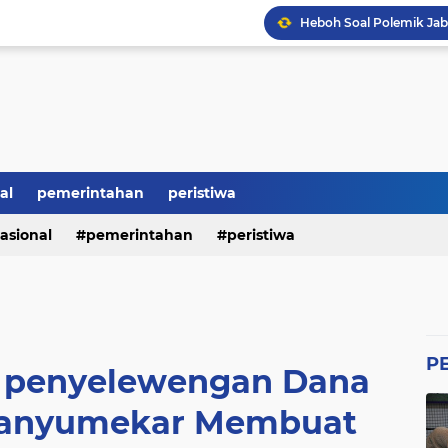
Perumda Tirta Benteng 
Ketum GWI Hadiri Pisah
Mahasiswa Banten Dan 
Proyek Siluman, Jalan 
Revitalisasi SMK Patut 
al
pemerintahan
peristiwa
BRI Bikin Gaduh, ATM N
asional
pemerintahan
peristiwa
Heboh Soal Polemik Jab
P
 penyelewengan Dana
Banyumekar Membuat