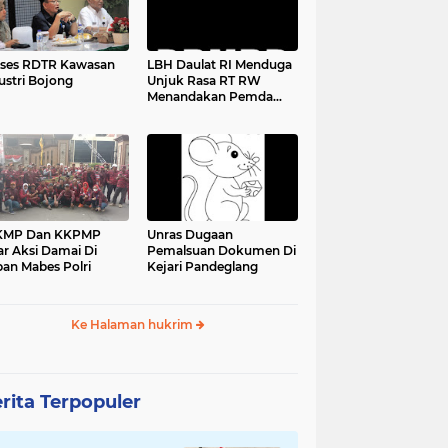
ses RDTR Kawasan
LBH Daulat RI Menduga
ustri Bojong
Unjuk Rasa RT RW
Menandakan Pemda
Pandeglang Sedang
Tidak Baik-Baik Saja,
Kemana Kepala DPMPD
KMP Dan KKPMP
Unras Dugaan
ar Aksi Damai Di
Pemalsuan Dokumen Di
an Mabes Polri
Kejari Pandeglang
Ke Halaman hukrim
rita Terpopuler