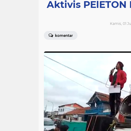
Aktivis PElETON
Kamis, 01 Ju
komentar