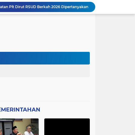
Kota Tangerang Laksanakan Studi
GWI Desak Polisi Usut Tuntas Jaringan Peredaran Obat Keras Daftar G di Pamulang
Bantahan Klarivikasi KOPDES, DANRAMIL 0601-13 CIBALIUNG: Penggunaan Kendaraan Merah Putih Tidak Sesuai SOP
 Sambut Kapolres Cilegon
Amon Apresiasi DIRINTELKAM Polda
Picung Munjul Tanpa Papan Informasi
Ketua DPD GWI Minta Hotman Paris Diproses Hukum, Diduga Telah Menghina Wartwan
Dipertanyakan, Wartawan Dilarang Meluput
asabah Disable Bikin Susah
atan Plt Dirut RSUD Berkah 2026 Dipertanyakan
EMERINTAHAN