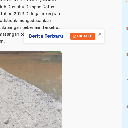
luh Dua ribu Delapan Ratus
) tahun 2023,Diduga pekerjaan
 jadi,tidak mengedepankan
 dilapangan pekerjaan tersebut
×
pemasangan batupun terkesan
Berita Terbaru
UPDATE
an,