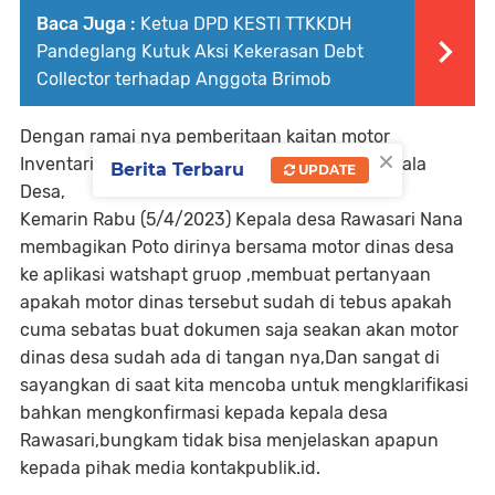
Baca Juga :
Ketua DPD KESTI TTKKDH
Pandeglang Kutuk Aksi Kekerasan Debt
Collector terhadap Anggota Brimob
Dengan ramai nya pemberitaan kaitan motor
×
Inventaris Desa Rawasari di gadaikan oleh kepala
Berita Terbaru
UPDATE
Desa,
Kemarin Rabu (5/4/2023) Kepala desa Rawasari Nana
membagikan Poto dirinya bersama motor dinas desa
ke aplikasi watshapt gruop ,membuat pertanyaan
apakah motor dinas tersebut sudah di tebus apakah
cuma sebatas buat dokumen saja seakan akan motor
dinas desa sudah ada di tangan nya,Dan sangat di
sayangkan di saat kita mencoba untuk mengklarifikasi
bahkan mengkonfirmasi kepada kepala desa
Rawasari,bungkam tidak bisa menjelaskan apapun
kepada pihak media kontakpublik.id.