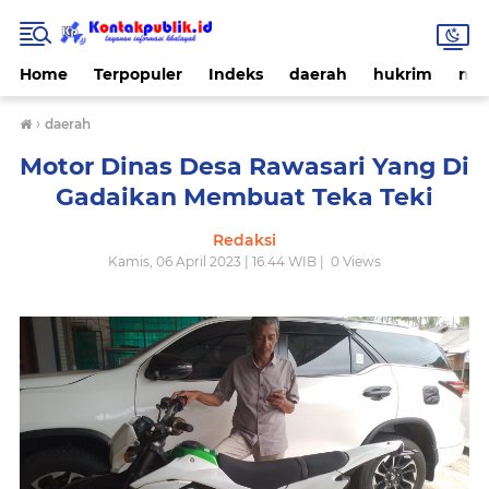
Home
Terpopuler
Indeks
daerah
hukrim
nas
›
daerah
Motor Dinas Desa Rawasari Yang Di
Gadaikan Membuat Teka Teki
Redaksi
Kamis, 06 April 2023 | 16.44 WIB |
0
Views