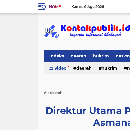
HOME
Kamis
6 Agu 2026
Indeks
daerah
hukrim
nasion
Video
daerah
hukrim
n
›
daerah
Direktur Utama 
Asmana