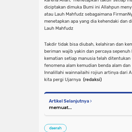
Karena Allah, menetapkan takdir setiap 
diciptakan dimuka Bumi ini Allahpun me
atau Lauh Mahfudz sebagaimana FirmanNy
menetapkan apa yang dia kehendaki dan di
Lauh Mahfudz
Takdir tidak bisa diubah, kelahiran dan ke
beriman wajib yakin dan percaya sepenuh 
kematian setiap manusia telah ditentukan 
fenomena alam kemudian benda alam dan 
Innalillahi wainnailaihi rojiun artinya dari
kita pergi Ujarnya
(redaksi)
Artikel Selanjutnya
memuat...
daerah