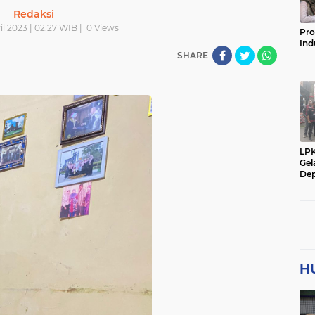
Redaksi
il 2023 | 02.27 WIB |
0
Views
Pro
Ind
SHARE
LP
Gel
Dep
H