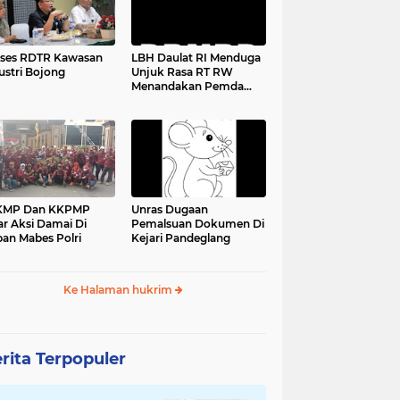
ses RDTR Kawasan
LBH Daulat RI Menduga
ustri Bojong
Unjuk Rasa RT RW
Menandakan Pemda
Pandeglang Sedang
Tidak Baik-Baik Saja,
Kemana Kepala DPMPD
KMP Dan KKPMP
Unras Dugaan
ar Aksi Damai Di
Pemalsuan Dokumen Di
an Mabes Polri
Kejari Pandeglang
Ke Halaman hukrim
rita Terpopuler