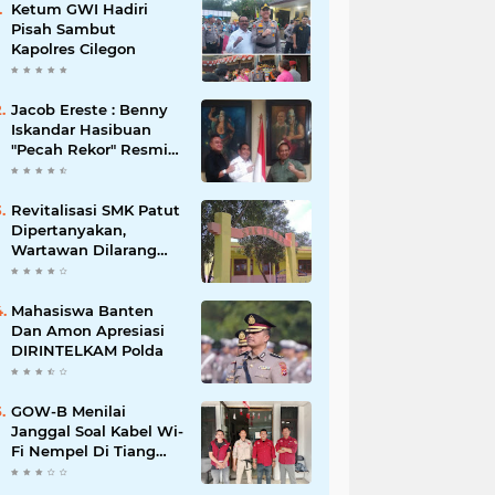
Ketum GWI Hadiri
Pisah Sambut
Kapolres Cilegon
Jacob Ereste : Benny
Iskandar Hasibuan
"Pecah Rekor" Resmi
menyandang Bintang
Setelah 14 Tahun
Ngejokrok Berpangjat
Revitalisasi SMK Patut
Kombes
Dipertanyakan,
Wartawan Dilarang
Meluput
Mahasiswa Banten
Dan Amon Apresiasi
DIRINTELKAM Polda
GOW-B Menilai
Janggal Soal Kabel Wi-
Fi Nempel Di Tiang
Listrik