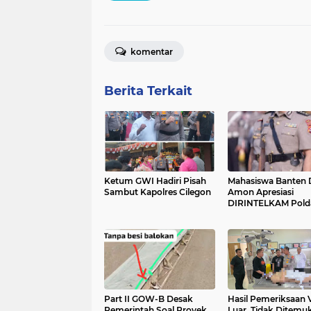
komentar
Berita Terkait
Ketum GWI Hadiri Pisah
Mahasiswa Banten 
Sambut Kapolres Cilegon
Amon Apresiasi
DIRINTELKAM Pold
Part II GOW-B Desak
Hasil Pemeriksaan
Pemerintah Soal Proyek
Luar, Tidak Ditemu