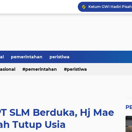
Ketum GWI Hadiri Pisah
Mahasiswa Banten Dan 
Proyek Siluman, Jalan 
Revitalisasi SMK Patut 
BRI Bikin Gaduh, ATM N
Heboh Soal Polemik Jab
Perumda Tirta Benteng 
al
pemerintahan
peristiwa
asional
pemerintahan
peristiwa
P
PT SLM Berduka, Hj Mae
h Tutup Usia