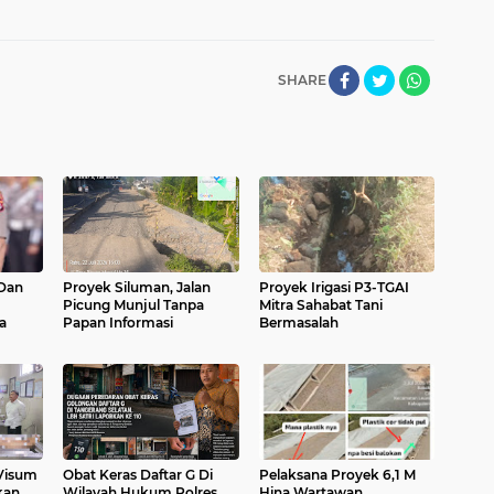
SHARE
Dan
Proyek Siluman, Jalan
Proyek Irigasi P3-TGAI
Picung Munjul Tanpa
Mitra Sahabat Tani
a
Papan Informasi
Bermasalah
 Visum
Obat Keras Daftar G Di
Pelaksana Proyek 6,1 M
kan
Wilayah Hukum Polres
Hina Wartawan