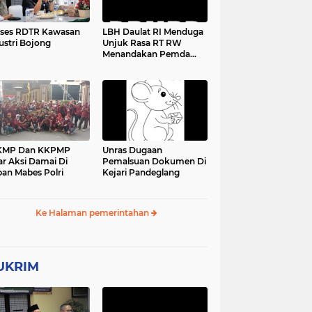
ses RDTR Kawasan
LBH Daulat RI Menduga
ustri Bojong
Unjuk Rasa RT RW
Menandakan Pemda
Pandeglang Sedang
Tidak Baik-Baik Saja,
Kemana Kepala DPMPD
KMP Dan KKPMP
Unras Dugaan
ar Aksi Damai Di
Pemalsuan Dokumen Di
an Mabes Polri
Kejari Pandeglang
Ke Halaman pemerintahan
UKRIM