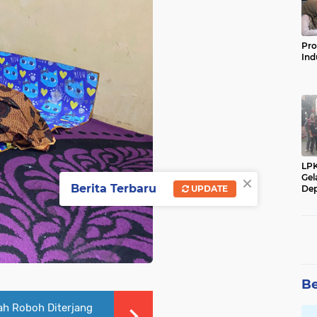
Pro
Ind
LP
×
Gel
Berita Terbaru
Dep
UPDATE
Be
h Roboh Diterjang