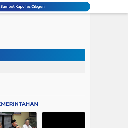
 Sambut Kapolres Cilegon
Amon Apresiasi DIRINTELKAM Polda
Picung Munjul Tanpa Papan Informasi
Ketua DPD GWI Minta Hotman Paris Diproses Hukum, Diduga Telah Menghina Wartwan
Dipertanyakan, Wartawan Dilarang Meluput
asabah Disable Bikin Susah
atan Plt Dirut RSUD Berkah 2026 Dipertanyakan
Kota Tangerang Laksanakan Studi
GWI Desak Polisi Usut Tuntas Jaringan Peredaran Obat Keras Daftar G di Pamulang
Bantahan Klarivikasi KOPDES, DANRAMIL 0601-13 CIBALIUNG: Penggunaan Kendaraan Merah Putih Tidak Sesuai SOP
EMERINTAHAN