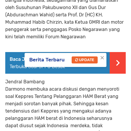
bangsa Indonesia, sebagaimana yang diamanatkan
oleh Susuhunan Pakubuwono XII dan Gus Dur
(Abdurachman Wahid) serta Prof. Dr (HC) KH.
Muhammad Habib Chirzin, kata Ketua GMRI dan motor
penggerak serta penggagas Posko Negarawan yang
kini telah memiliki Forum Negarawan
×
Baca Juga :
FILWB Akan Gelar Audiensi
Berita Terbaru
UPDATE
Terbuka Soal SPPG Besok
Jendral Bambang
Darmono membuka acara diskusi dengan menyoroti
soal Keppres Tentang Pelanggaran HAM Berat yang
menjadi sorotan banyak pihak. Sehingga kesan
tendensius dari Keppres yang mengakui adanya
pelanggaran HAM berat di Indonesia seharusnya
dapat diusut sejak Indonesia merdeka, tidak