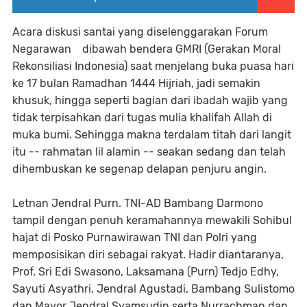
Acara diskusi santai yang diselenggarakan Forum
Negarawan dibawah bendera GMRI (Gerakan Moral
Rekonsiliasi Indonesia) saat menjelang buka puasa hari
ke 17 bulan Ramadhan 1444 Hijriah, jadi semakin
khusuk, hingga seperti bagian dari ibadah wajib yang
tidak terpisahkan dari tugas mulia khalifah Allah di
muka bumi. Sehingga makna terdalam titah dari langit
itu -- rahmatan lil alamin -- seakan sedang dan telah
dihembuskan ke segenap delapan penjuru angin.
Letnan Jendral Purn. TNI-AD Bambang Darmono
tampil dengan penuh keramahannya mewakili Sohibul
hajat di Posko Purnawirawan TNI dan Polri yang
memposisikan diri sebagai rakyat. Hadir diantaranya,
Prof. Sri Edi Swasono, Laksamana (Purn) Tedjo Edhy,
Sayuti Asyathri, Jendral Agustadi, Bambang Sulistomo
dan Mayor Jendral Syamsudin serta Nurrachman dan