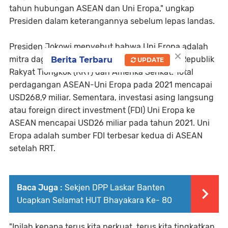
tahun hubungan ASEAN dan Uni Eropa," ungkap
Presiden dalam keterangannya sebelum lepas landas.
Presiden Jokowi menyebut bahwa Uni Eropa adalah
×
mitra dagang ASEAN ketiga terbesar setelah Republik
Berita Terbaru
UPDATE
Rakyat Tiongkok (RRT) dan Amerika Serikat. Total
perdagangan ASEAN-Uni Eropa pada 2021 mencapai
USD268,9 miliar. Sementara, investasi asing langsung
atau foreign direct investment (FDI) Uni Eropa ke
ASEAN mencapai USD26 miliar pada tahun 2021. Uni
Eropa adalah sumber FDI terbesar kedua di ASEAN
setelah RRT.
Baca Juga :
Sekjen DPP Laskar Banten
Ucapkan Selamat HUT Bhayakara Ke- 80
"Inilah kenapa terus kita perkuat, terus kita tingkatkan