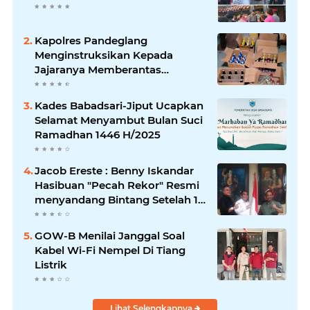
Kapolres Pandeglang
Menginstruksikan Kepada
Jajaranya Memberantas
Peredaran Miras
Kades Babadsari-Jiput Ucapkan
Selamat Menyambut Bulan Suci
Ramadhan 1446 H/2025
Jacob Ereste : Benny Iskandar
Hasibuan "Pecah Rekor" Resmi
menyandang Bintang Setelah 14
Tahun Ngejokrok Berpangjat
Kombes
GOW-B Menilai Janggal Soal
Kabel Wi-Fi Nempel Di Tiang
Listrik
Lihat Selengkapnya