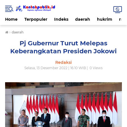
Home
Terpopuler
Indeks
daerah
hukrim
nas
›
daerah
Pj Gubernur Turut Melepas
Keberangkatan Presiden Jokowi
Redaksi
Selasa, 13 Desember 2022 | 16.10 WIB |
0
Views