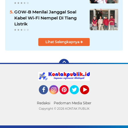
Tahun Ngejokrok Berpangjat
Kombes
GOW-B Menilai Janggal Soal
Kabel Wi-Fi Nempel Di Tiang
Listrik
Lihat Selengkapnya
Facebook
Instagram
Pinterest
Twitter
YouTube
Redaksi
Pedoman Media Siber
Copyright ©
2026 KONTAK PUBLIK