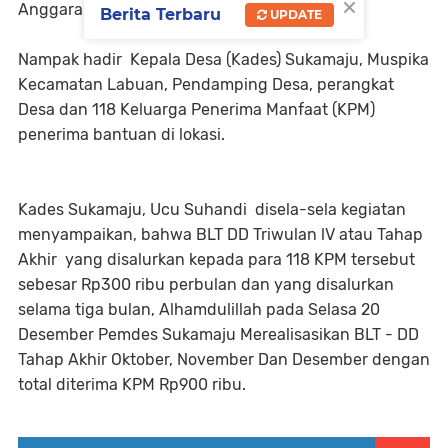
×
Anggaran 2022, di Aula Desa Sukamaju.
Berita Terbaru
UPDATE
Nampak hadir Kepala Desa (Kades) Sukamaju, Muspika
Kecamatan Labuan, Pendamping Desa, perangkat
Desa dan 118 Keluarga Penerima Manfaat (KPM)
penerima bantuan di lokasi.
Kades Sukamaju, Ucu Suhandi disela-sela kegiatan
menyampaikan, bahwa BLT DD Triwulan lV atau Tahap
Akhir yang disalurkan kepada para 118 KPM tersebut
sebesar Rp300 ribu perbulan dan yang disalurkan
selama tiga bulan, Alhamdulillah pada Selasa 20
Desember Pemdes Sukamaju Merealisasikan BLT - DD
Tahap Akhir Oktober, November Dan Desember dengan
total diterima KPM Rp900 ribu.