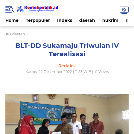
Home
Terpopuler
Indeks
daerah
hukrim
nas
›
daerah
BLT-DD Sukamaju Triwulan lV
Terealisasi
Redaksi
Kamis, 22 Desember 2022 | 11.53 WIB |
0
Views