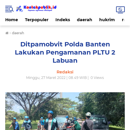
Home
Terpopuler
Indeks
daerah
hukrim
nas
›
daerah
Ditpamobvit Polda Banten
Lakukan Pengamanan PLTU 2
Labuan
Redaksi
Minggu, 27 Maret 2022 | 08.49 WIB |
0
Views