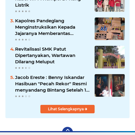
Listrik
Kapolres Pandeglang
Menginstruksikan Kepada
Jajaranya Memberantas
Peredaran Miras
Revitalisasi SMK Patut
Dipertanyakan, Wartawan
Dilarang Meluput
Jacob Ereste : Benny Iskandar
Hasibuan "Pecah Rekor" Resmi
menyandang Bintang Setelah 14
Tahun Ngejokrok Berpangjat
Kombes
Lihat Selengkapnya