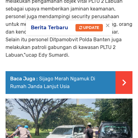
melakukan pengamanan objek vital PLTU 2 Labuan
sebagai upaya memberikan jaminan keamanan,
personel juga mendampingi security perusahaan
×
untuk melakukan pemeriksaan terhadap barang, orang
Berita Terbaru
UPDATE
dan kendaraan yang akan masuk maupun keluar.
Selain itu personel Ditpamobvit Polda Banten juga
melakukan patroli gabungan di kawasan PLTU 2
Labuan,"ucap Edy Sumardi.
Baca Juga :
Sijago Merah Ngamuk Di
Rumah Janda Lanjut Usia