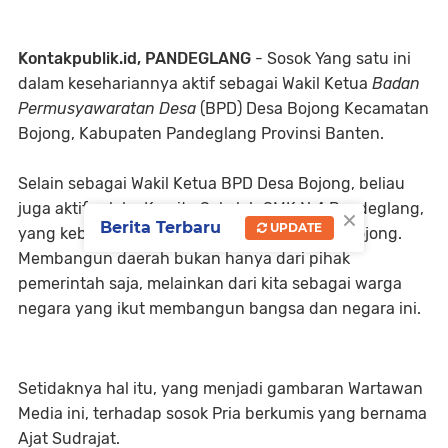
Kontakpublik.id, PANDEGLANG
- Sosok Yang satu ini
dalam kesehariannya aktif sebagai Wakil Ketua
Badan
Permusyawaratan Desa
(BPD) Desa Bojong Kecamatan
Bojong, Kabupaten Pandeglang Provinsi Banten.
Selain sebagai Wakil Ketua BPD Desa Bojong, beliau
juga aktif selaku Komite Sekolah SMK N 4 Pandeglang,
×
Berita Terbaru
UPDATE
yang kebetulan domisili Sekolahnya didesa Bojong.
Membangun daerah bukan hanya dari pihak
pemerintah saja, melainkan dari kita sebagai warga
negara yang ikut membangun bangsa dan negara ini.
Setidaknya hal itu, yang menjadi gambaran Wartawan
Media ini, terhadap sosok Pria berkumis yang bernama
Ajat Sudrajat.