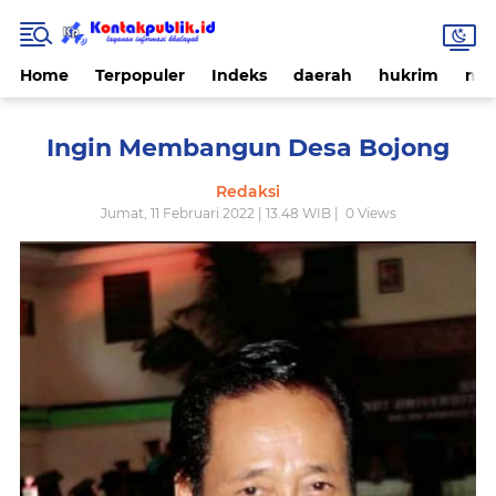
Home
Terpopuler
Indeks
daerah
hukrim
nas
Ingin Membangun Desa Bojong
Redaksi
Jumat, 11 Februari 2022 | 13.48 WIB |
0
Views