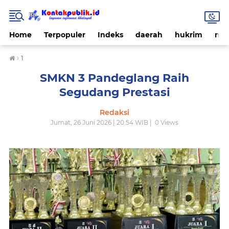
Home
Terpopuler
Indeks
daerah
hukrim
nas
›
1
SMKN 3 Pandeglang Raih
Segudang Prestasi
Redaksi
Jumat, 26 Juni 2026 | 20.54 WIB |
0
Views