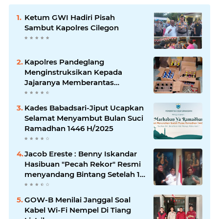
Ketum GWI Hadiri Pisah
Sambut Kapolres Cilegon
Kapolres Pandeglang
Menginstruksikan Kepada
Jajaranya Memberantas
Peredaran Miras
Kades Babadsari-Jiput Ucapkan
Selamat Menyambut Bulan Suci
Ramadhan 1446 H/2025
Jacob Ereste : Benny Iskandar
Hasibuan "Pecah Rekor" Resmi
menyandang Bintang Setelah 14
Tahun Ngejokrok Berpangjat
Kombes
GOW-B Menilai Janggal Soal
Kabel Wi-Fi Nempel Di Tiang