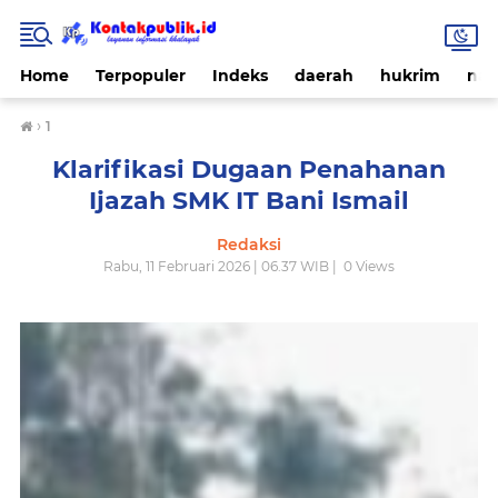
Home
Terpopuler
Indeks
daerah
hukrim
nas
›
1
Klarifikasi Dugaan Penahanan
Ijazah SMK IT Bani Ismail
Redaksi
Rabu, 11 Februari 2026 | 06.37 WIB |
0
Views