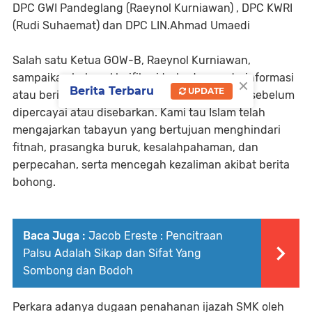
DPC GWI Pandeglang (Raeynol Kurniawan) , DPC KWRI
(Rudi Suhaemat) dan DPC LIN.Ahmad Umaedi
Salah satu Ketua GOW-B, Raeynol Kurniawan,
sampaikan bahwa klarifikasi terhadap suatu informasi
×
Berita Terbaru
UPDATE
atau berita untuk memastikan kebenarannya sebelum
dipercayai atau disebarkan. Kami tau Islam telah
mengajarkan tabayun yang bertujuan menghindari
fitnah, prasangka buruk, kesalahpahaman, dan
perpecahan, serta mencegah kezaliman akibat berita
bohong.
Baca Juga :
Jacob Ereste : Pencitraan
Palsu Adalah Sikap dan Sifat Yang
Sombong dan Bodoh
Perkara adanya dugaan penahanan ijazah SMK oleh