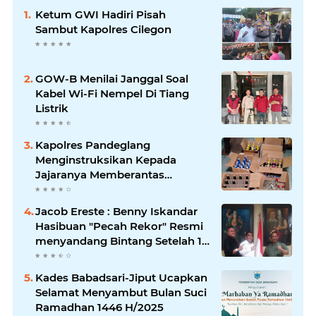
Ketum GWI Hadiri Pisah
Sambut Kapolres Cilegon
GOW-B Menilai Janggal Soal
Kabel Wi-Fi Nempel Di Tiang
Listrik
Kapolres Pandeglang
Menginstruksikan Kepada
Jajaranya Memberantas
Peredaran Miras
Jacob Ereste : Benny Iskandar
Hasibuan "Pecah Rekor" Resmi
menyandang Bintang Setelah 14
Tahun Ngejokrok Berpangjat
Kombes
Kades Babadsari-Jiput Ucapkan
Selamat Menyambut Bulan Suci
Ramadhan 1446 H/2025