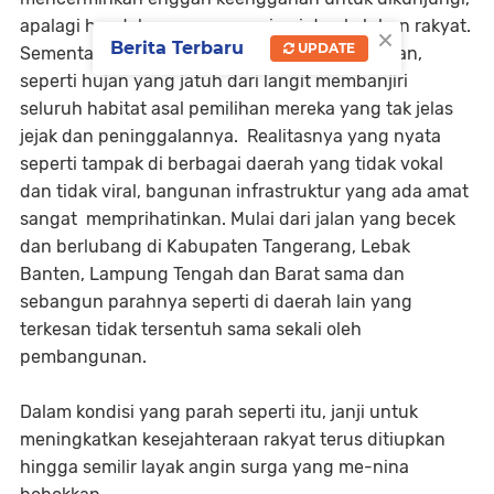
apalagi hendak menyerap aspirasi dan keluhan rakyat.
×
Berita Terbaru
UPDATE
Sementara dana untuk mereka yang dikucurkan,
seperti hujan yang jatuh dari langit membanjiri
seluruh habitat asal pemilihan mereka yang tak jelas
jejak dan peninggalannya. Realitasnya yang nyata
seperti tampak di berbagai daerah yang tidak vokal
dan tidak viral, bangunan infrastruktur yang ada amat
sangat memprihatinkan. Mulai dari jalan yang becek
dan berlubang di Kabupaten Tangerang, Lebak
Banten, Lampung Tengah dan Barat sama dan
sebangun parahnya seperti di daerah lain yang
terkesan tidak tersentuh sama sekali oleh
pembangunan.
Dalam kondisi yang parah seperti itu, janji untuk
meningkatkan kesejahteraan rakyat terus ditiupkan
hingga semilir layak angin surga yang me-nina