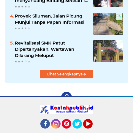
menyandang Bintang Setelah 14
Tahun Ngejokrok Berpangjat
Kombes
Proyek Siluman, Jalan Picung
Munjul Tanpa Papan Informasi
Revitalisasi SMK Patut
Dipertanyakan, Wartawan
Dilarang Meluput
Lihat Selengkapnya
Facebook
Instagram
Pinterest
Twitter
YouTube