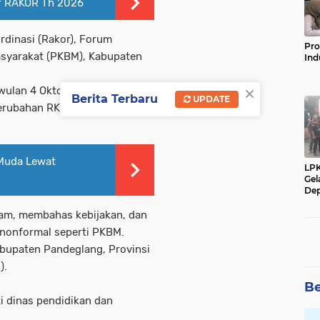
r RAKOR Th 2026
dinasi (Rakor), Forum
Pro
asyarakat (PKBM), Kabupaten
Ind
×
iwulan 4 Oktober-Desember
Berita Terbaru
UPDATE
Perubahan RKAS 2025.
 Muda Lewat
LP
Gel
Dep
am, membahas kebijakan, dan
nonformal seperti PKBM.
abupaten Pandeglang, Provinsi
).
Be
ti dinas pendidikan dan