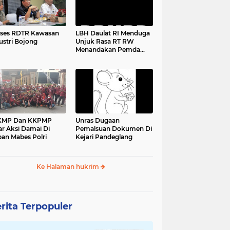
ses RDTR Kawasan
LBH Daulat RI Menduga
ustri Bojong
Unjuk Rasa RT RW
Menandakan Pemda
Pandeglang Sedang
Tidak Baik-Baik Saja,
Kemana Kepala DPMPD
KMP Dan KKPMP
Unras Dugaan
ar Aksi Damai Di
Pemalsuan Dokumen Di
an Mabes Polri
Kejari Pandeglang
Ke Halaman hukrim
rita Terpopuler