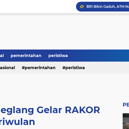
BRI Bikin Gaduh, ATM N
Heboh Soal Polemik Jab
Perumda Tirta Benteng 
Ketum GWI Hadiri Pisah
Mahasiswa Banten Dan 
Proyek Siluman, Jalan 
al
pemerintahan
peristiwa
asional
pemerintahan
peristiwa
Revitalisasi SMK Patut 
P
eglang Gelar RAKOR
riwulan