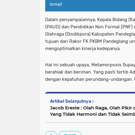
Ismail
Dalam penyampaiannya, Kepala Bidang (Kab
(PAUD) dan Pendidikan Non Formal (PNF) 
Olahraga (Disdikpora) Kabupaten Pandegl
tujuan dari Rakor FK PKBM Pandeglang u
mengoptimalkan kinerja kedepanya.
Hal ini sebuah upaya, Metamorposis Supaya
berahlak dan beriman. Yang pasti tertib A
dengan kepatuhan perundang-undangan. U
Artikel Selanjutnya
Jacob Ereste : Olah Raga, Olah Pikir dan Olah Batin Manusia
Yang Tidak Harmoni dan Tidak Seim
Spiritualitas