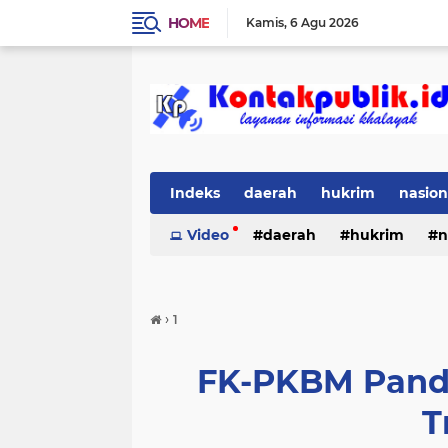
HOME
Kamis
6 Agu 2026
Indeks
daerah
hukrim
nasion
Video
daerah
hukrim
n
›
1
FK-PKBM Pand
T