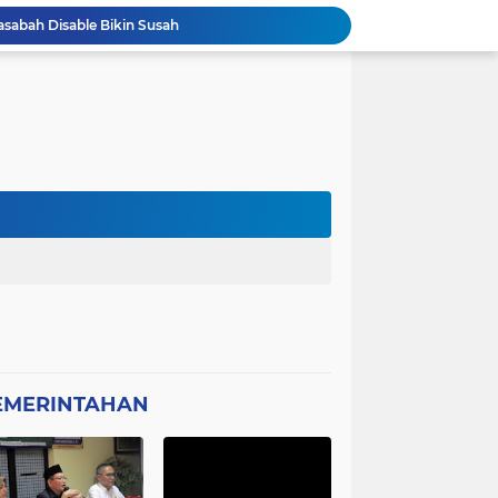
asabah Disable Bikin Susah
atan Plt Dirut RSUD Berkah 2026 Dipertanyakan
Kota Tangerang Laksanakan Studi
GWI Desak Polisi Usut Tuntas Jaringan Peredaran Obat Keras Daftar G di Pamulang
Bantahan Klarivikasi KOPDES, DANRAMIL 0601-13 CIBALIUNG: Penggunaan Kendaraan Merah Putih Tidak Sesuai SOP
 Sambut Kapolres Cilegon
Amon Apresiasi DIRINTELKAM Polda
Picung Munjul Tanpa Papan Informasi
Ketua DPD GWI Minta Hotman Paris Diproses Hukum, Diduga Telah Menghina Wartwan
Dipertanyakan, Wartawan Dilarang Meluput
EMERINTAHAN