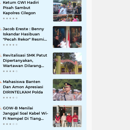
Ketum GWI Hadiri
Pisah Sambut
Kapolres Cilegon
Jacob Ereste : Benny
Iskandar Hasibuan
"Pecah Rekor" Resmi
menyandang Bintang
Setelah 14 Tahun
Ngejokrok Berpangjat
Revitalisasi SMK Patut
Kombes
Dipertanyakan,
Wartawan Dilarang
Meluput
Mahasiswa Banten
Dan Amon Apresiasi
DIRINTELKAM Polda
GOW-B Menilai
Janggal Soal Kabel Wi-
Fi Nempel Di Tiang
Listrik