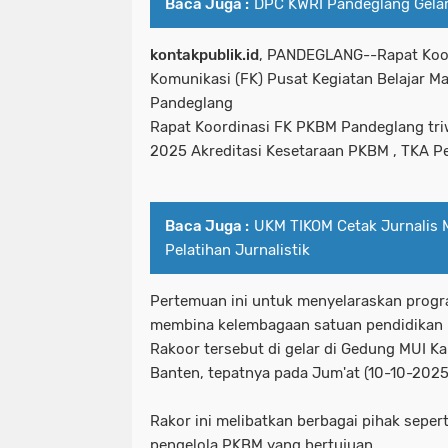
Baca Juga :
DPC KWRI Pandeglang Gela
kontakpublik.id
, PANDEGLANG--Rapat Koor
Komunikasi (FK) Pusat Kegiatan Belajar M
Pandeglang
Rapat Koordinasi FK PKBM Pandeglang tr
2025 Akreditasi Kesetaraan PKBM , TKA 
Baca Juga :
UKM TIKOM Cetak Jurnalis
Pelatihan Jurnalistik
Pertemuan ini untuk menyelaraskan progr
membina kelembagaan satuan pendidikan 
Rakoor tersebut di gelar di Gedung MUI K
Banten, tepatnya pada Jum'at (10-10-2025
Rakor ini melibatkan berbagai pihak seper
pengelola PKBM yang bertujuan