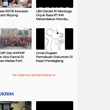
ses RDTR Kawasan
LBH Daulat RI Menduga
ustri Bojong
Unjuk Rasa RT RW
Menandakan Pemda
Pandeglang Sedang
Tidak Baik-Baik Saja,
Kemana Kepala DPMPD
KMP Dan KKPMP
Unras Dugaan
ar Aksi Damai Di
Pemalsuan Dokumen Di
an Mabes Polri
Kejari Pandeglang
Ke Halaman pemerintahan
UKRIM