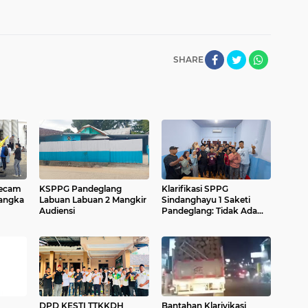
SHARE
Kecam
KSPPG Pandeglang
Klarifikasi SPPG
angka
Labuan Labuan 2 Mangkir
Sindanghayu 1 Saketi
Audiensi
Pandeglang: Tidak Ada
Pemotongan Insentif
Relawan
DPD KESTI TTKKDH
Bantahan Klarivikasi