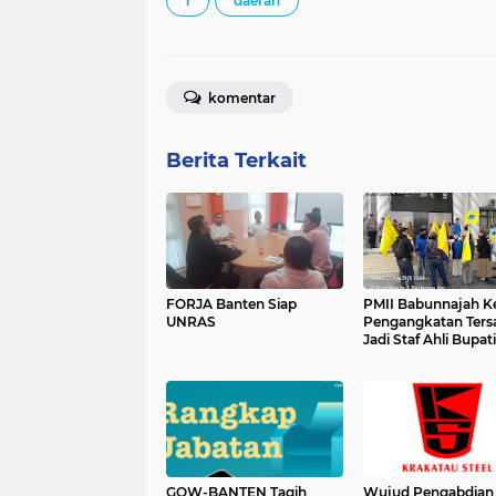
1
daerah
komentar
Berita Terkait
FORJA Banten Siap
PMII Babunnajah 
UNRAS
Pengangkatan Ters
Jadi Staf Ahli Bupati
GOW-BANTEN Tagih
Wujud Pengabdian