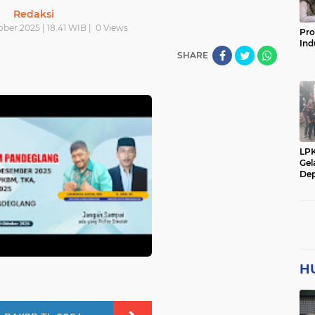
Redaksi
ber 2025 | 18.41 WIB |
0
Views
Pro
Ind
SHARE
LP
Gel
Dep
H