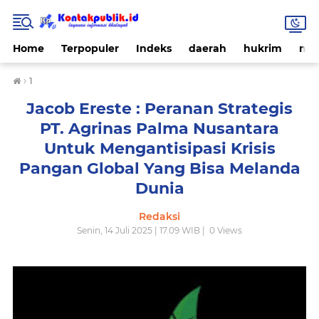
Home
Terpopuler
Indeks
daerah
hukrim
nas
›
1
Jacob Ereste : Peranan Strategis
PT. Agrinas Palma Nusantara
Untuk Mengantisipasi Krisis
Pangan Global Yang Bisa Melanda
Dunia
Redaksi
Senin, 14 Juli 2025 | 17.09 WIB |
0
Views