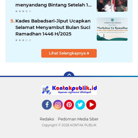
menyandang Bintang Setelah 14
Tahun Ngejokrok Berpangjat
Kombes
Kades Babadsari-Jiput Ucapkan
Selamat Menyambut Bulan Suci
Ramadhan 1446 H/2025
Lihat Selengkapnya
Facebook
Instagram
Pinterest
Twitter
YouTube
Redaksi
Pedoman Media Siber
Copyright ©
2026 KONTAK PUBLIK